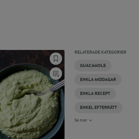
RELATERADE KATEGORIER
ENKLA
ENKEL
ENKELT
ENKEL
ENKLA
ENKEL
GUACAMOLE
SOCKERKAKOR
CARBONARA
TILLTUGG
FÖRRÄTT
TÅRTOR
LUNCH
ENKLA MIDDAGAR
ENKLA RECEPT
ENKEL EFTERRÄTT
Se mer