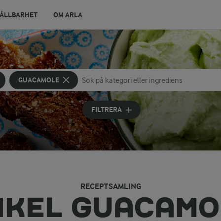
ÅLLBARHET
OM ARLA
GUACAMOLE
Sök på kategori eller ingrediens
Skriv in sökord för att få förslag
FILTRERA
RECEPTSAMLING
NKEL GUACAMO