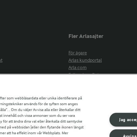
Fler Arlasajter
För ägare
at
Arlas kundportal
Arla.com
Falbygdens Ost
Arla webbshop
nsring
Bildbank
ifter som webbläsardata eller unika identifierare på
pårningstekniker används för de syften som anges
la”. . Om du väljer Avvisa alla eller återkallar ditt
ress
st innehåll och vissa annonser som du ser vara
är
Jag acce
ör att ändra dina val eller återkalla ditt samtycke
s
 ned på webbsidan [eller den flytande ikonen längst
mmer att ha effekt inom vår Webbplats. Mer
Avvisa