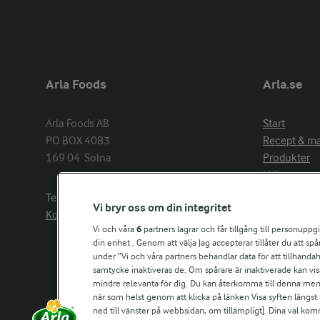
Arla Foods
Arla.se
Arla Foods AB

Start
PO BOX 4083

Recept & m
169 04  Solna
Produkter
Hälsa
Arlakadabra
Telefon:
08−789 50 00
Vi bryr oss om din integritet
Event & spo
Kontakta oss
Aktuellt
Vi och våra
6
partners lagrar och får tillgång till personuppg
din enhet . Genom att välja Jag accepterar tillåter du att s
Om Arla
under ”Vi och våra partners behandlar data för att tillhandahål
Nyheter & p
samtycke inaktiveras de. Om spårare är inaktiverade kan vis
Jobb & karri
mindre relevanta för dig. Du kan återkomma till denna meny f
Kontakta os
när som helst genom att klicka på länken Visa syften längst
ned till vänster på webbsidan, om tillämpligt]. Dina val ko