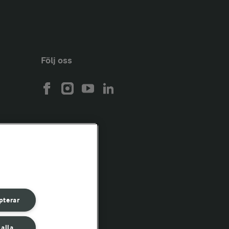
Följ oss
pterar
 alla