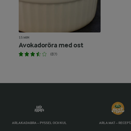
15 MIN
Avokadoröra med ost
(87)
ARLAKADABRA – PYSSEL OCH KUL
ARLA MAT – RECEP