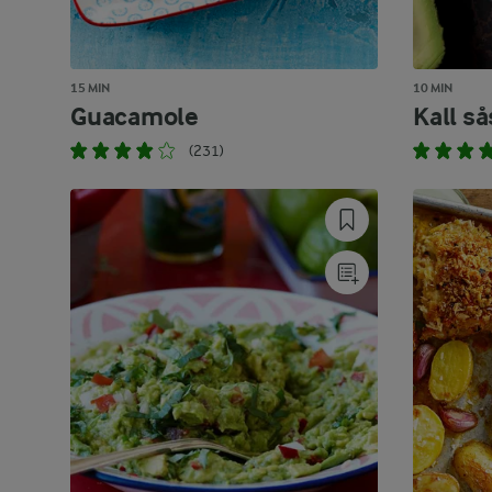
15 MIN
10 MIN
Guacamole
Kall s
(231)