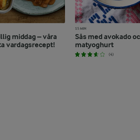
15 MIN
llig middag – våra
Sås med avokado o
ta vardagsrecept!
matyoghurt
(4)