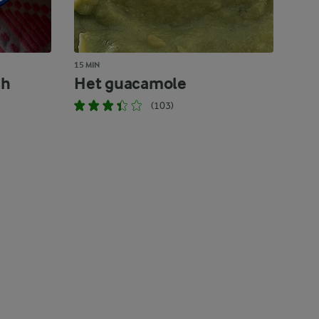
15 MIN
ch
Het guacamole
(103)