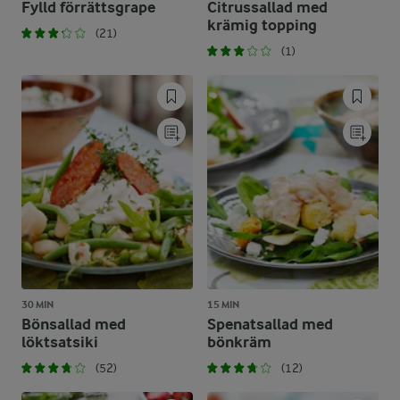
Fylld förrättsgrape
Citrussallad med
krämig topping
(21)
(1)
30 MIN
15 MIN
Bönsallad med
Spenatsallad med
löktsatsiki
bönkräm
(52)
(12)