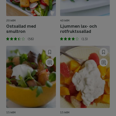
20 MIN
40 MIN
Ostsallad med
Ljummen lax- och
smultron
rotfruktssallad
(56)
(13)
15 MIN
15 MIN