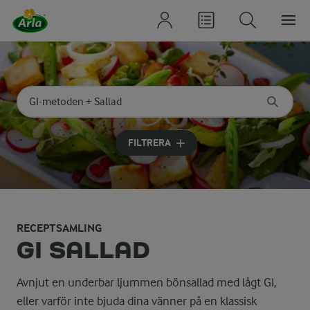
Sök på kategori eller ingrediens
Skriv in sökord för att få förslag
FILTRERA
RECEPTSAMLING
GI SALLAD
Avnjut en underbar ljummen bönsallad med lågt GI,
eller varför inte bjuda dina vänner på en klassisk