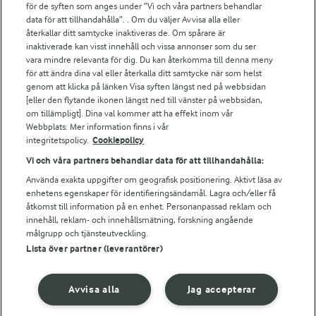
för de syften som anges under ”Vi och våra partners behandlar
Arla.com
data för att tillhandahålla”. . Om du väljer Avvisa alla eller
Falbygdens Ost
återkallar ditt samtycke inaktiveras de. Om spårare är
Arla webbshop
inaktiverade kan visst innehåll och vissa annonser som du ser
vara mindre relevanta för dig. Du kan återkomma till denna meny
Bildbank
för att ändra dina val eller återkalla ditt samtycke när som helst
genom att klicka på länken Visa syften längst ned på webbsidan
[eller den flytande ikonen längst ned till vänster på webbsidan,
om tillämpligt]. Dina val kommer att ha effekt inom vår
Följ oss
Webbplats. Mer information finns i vår
integritetspolicy.
Cookiepolicy
Vi och våra partners behandlar data för att tillhandahålla:
Använda exakta uppgifter om geografisk positionering. Aktivt läsa av
enhetens egenskaper för identifieringsändamål. Lagra och/eller få
åtkomst till information på en enhet. Personanpassad reklam och
innehåll, reklam- och innehållsmätning, forskning angående
målgrupp och tjänsteutveckling.
Lista över partner (leverantörer)
© 2026 Arla Foods
Ändra cookie-inställningar
Avvisa alla
Jag accepterar
Integritetspolicy