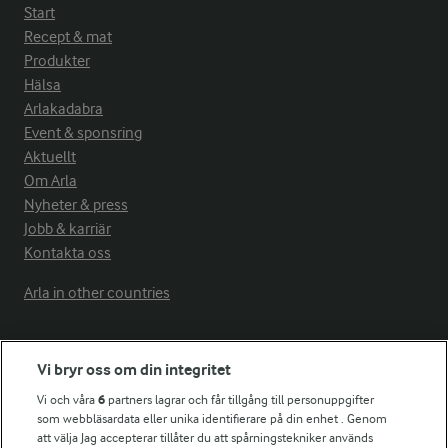
Start
Recept & mat
Produkter
Hälsa
Arlakadabra
Event & sponsring
Aktuellt
Om Arla
Nyheter & press
Jobb & karriär
Kontakta oss
Arla in other countries
Fler Arlasajter
Vi bryr oss om din integritet
Vi och våra
6
partners lagrar och får tillgång till personuppgifter
För ägare
som webbläsardata eller unika identifierare på din enhet . Genom
att välja Jag accepterar tillåter du att spårningstekniker används
Arlas kundportal