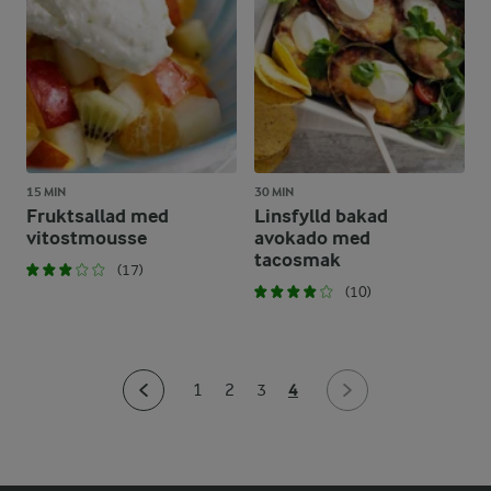
15 MIN
30 MIN
Fruktsallad med
Linsfylld bakad
vitostmousse
avokado med
tacosmak
(17)
(10)
4
1
2
3