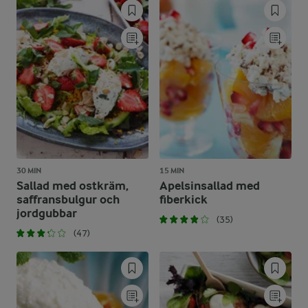
30 MIN
15 MIN
Sallad med ostkräm,
Apelsinsallad med
saffransbulgur och
fiberkick
jordgubbar
(35)
(47)