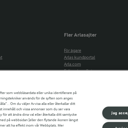
Fler Arlasajter
För ägare
at
Arlas kundportal
Arla.com
Falbygdens Ost
Arla webbshop
nsring
Bildbank
ifter som webbläsardata eller unika identifierare på
pårningstekniker används för de syften som anges
la”. . Om du väljer Avvisa alla eller återkallar ditt
ress
st innehåll och vissa annonser som du ser vara
är
Jag acce
ör att ändra dina val eller återkalla ditt samtycke
s
 ned på webbsidan [eller den flytande ikonen längst
mmer att ha effekt inom vår Webbplats. Mer