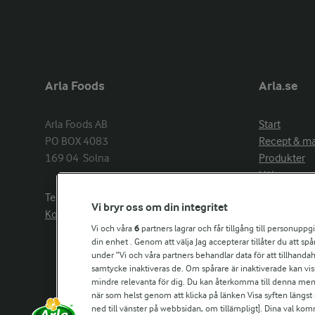
Arla Foods
Arla.se
Arla Foods AB

Start
PO BOX 4083

Recept & m
169 04  Solna
Produkter
Hälsa
Arlakadabra
Telefon:
08−789 50 00
Vi bryr oss om din integritet
Event & spo
Kontakta oss
Aktuellt
Vi och våra
6
partners lagrar och får tillgång till personuppg
din enhet . Genom att välja Jag accepterar tillåter du att s
Om Arla
under ”Vi och våra partners behandlar data för att tillhandahål
Nyheter & p
samtycke inaktiveras de. Om spårare är inaktiverade kan vis
Jobb & karri
mindre relevanta för dig. Du kan återkomma till denna meny f
Kontakta os
när som helst genom att klicka på länken Visa syften längst
ned till vänster på webbsidan, om tillämpligt]. Dina val ko