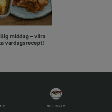
llig middag – våra
ta vardagsrecept!
TAPP
NYHETSBREV