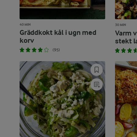
40 MIN
30 MIN
Gräddkokt kål i ugn med
Varm v
korv
stekt l
(95)