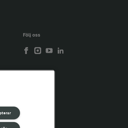
Följ oss
pterar