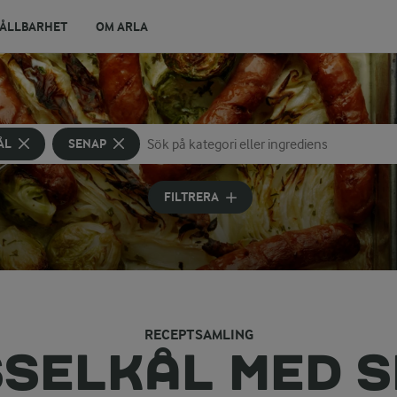
ÅLLBARHET
OM ARLA
ÅL
SENAP
Sök på kategori eller ingrediens
Skriv in sökord för att få förslag
FILTRERA
RECEPTSAMLING
SELKÅL MED 