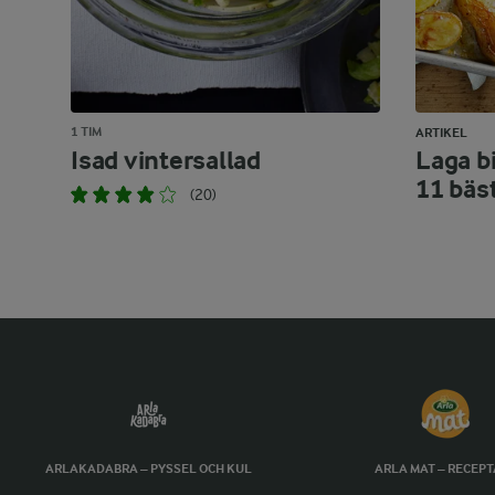
1 TIM
ARTIKEL
Isad vintersallad
Laga bi
11 bäs
(20)
ARLAKADABRA – PYSSEL OCH KUL
ARLA MAT – RECEP