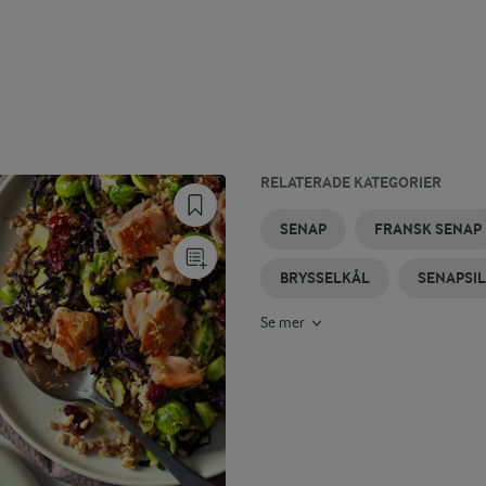
RELATERADE KATEGORIER
SENAPSGRÄDDE
SENAPSGURKA
BRYSSELKÅL
STEKT
ROSTAD
JULSENAP
SENAP
FRANSK SENAP
I UGN
BRYSSELKÅL
BRYSSELKÅL
BRYSSELKÅL
SENAPSI
Se mer