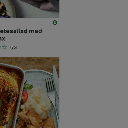
etesallad med
ax
(26)