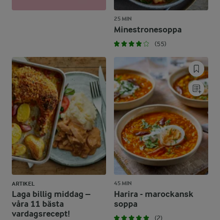
25 MIN
Minestronesoppa
(55)
45 MIN
ARTIKEL
Laga billig middag –
Harira - marockansk
våra 11 bästa
soppa
vardagsrecept!
(2)