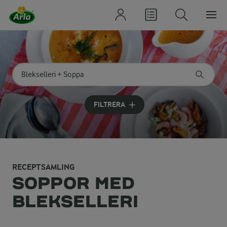
Sök på kategori eller ingrediens
Skriv in sökord för att få förslag
FILTRERA
RECEPTSAMLING
SOPPOR MED
BLEKSELLERI