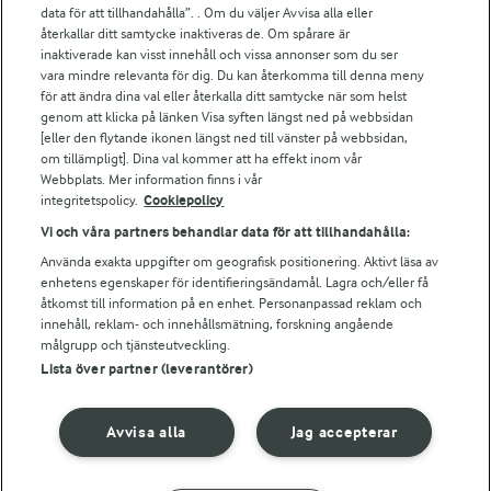
Arla.com
data för att tillhandahålla”. . Om du väljer Avvisa alla eller
Falbygdens Ost
återkallar ditt samtycke inaktiveras de. Om spårare är
Arla webbshop
inaktiverade kan visst innehåll och vissa annonser som du ser
vara mindre relevanta för dig. Du kan återkomma till denna meny
Bildbank
för att ändra dina val eller återkalla ditt samtycke när som helst
genom att klicka på länken Visa syften längst ned på webbsidan
[eller den flytande ikonen längst ned till vänster på webbsidan,
om tillämpligt]. Dina val kommer att ha effekt inom vår
Följ oss
Webbplats. Mer information finns i vår
integritetspolicy.
Cookiepolicy
Vi och våra partners behandlar data för att tillhandahålla:
Använda exakta uppgifter om geografisk positionering. Aktivt läsa av
enhetens egenskaper för identifieringsändamål. Lagra och/eller få
åtkomst till information på en enhet. Personanpassad reklam och
innehåll, reklam- och innehållsmätning, forskning angående
målgrupp och tjänsteutveckling.
Lista över partner (leverantörer)
© 2026 Arla Foods
Ändra cookie-inställningar
Avvisa alla
Jag accepterar
Integritetspolicy