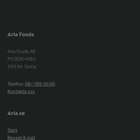
Arla Foods
Arla Foods AB

PO BOX 4083

169 04  Solna
Telefon:
08−789 50 00
Kontakta oss
Arla.se
Start
Recept & mat