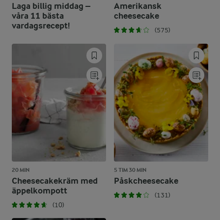
Laga billig middag –
Amerikansk
våra 11 bästa
cheesecake
vardagsrecept!
(575)
20 MIN
5 TIM 30 MIN
Cheesecakekräm med
Påskcheesecake
äppelkompott
(131)
(10)