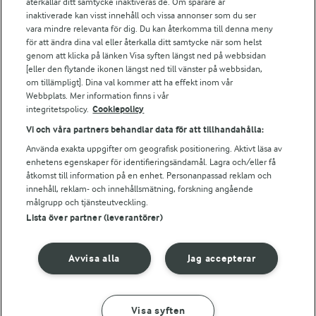
återkallar ditt samtycke inaktiveras de. Om spårare är
Arla webbshop
inaktiverade kan visst innehåll och vissa annonser som du ser
vara mindre relevanta för dig. Du kan återkomma till denna meny
Bildbank
för att ändra dina val eller återkalla ditt samtycke när som helst
genom att klicka på länken Visa syften längst ned på webbsidan
[eller den flytande ikonen längst ned till vänster på webbsidan,
om tillämpligt]. Dina val kommer att ha effekt inom vår
Följ oss
Webbplats. Mer information finns i vår
integritetspolicy.
Cookiepolicy
Vi och våra partners behandlar data för att tillhandahålla:
Använda exakta uppgifter om geografisk positionering. Aktivt läsa av
enhetens egenskaper för identifieringsändamål. Lagra och/eller få
åtkomst till information på en enhet. Personanpassad reklam och
innehåll, reklam- och innehållsmätning, forskning angående
målgrupp och tjänsteutveckling.
Lista över partner (leverantörer)
© 2026 Arla Foods
Ändra cookie-inställningar
Avvisa alla
Jag accepterar
Integritetspolicy
Om cookies
Visa syften