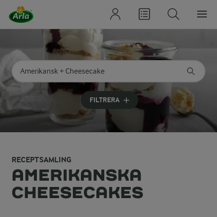
Sök på kategori eller ingrediens
Skriv in sökord för att få förslag
FILTRERA
RECEPTSAMLING
AMERIKANSKA
CHEESECAKES