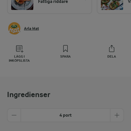
Fattiga riddare
V
Arla Mat
LÄGG I
SPARA
DELA
INKÖPSLISTA
Ingredienser
4 port