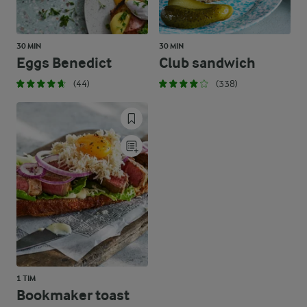
30 MIN
30 MIN
Eggs Benedict
Club sandwich
(44)
(338)
1 TIM
Bookmaker toast