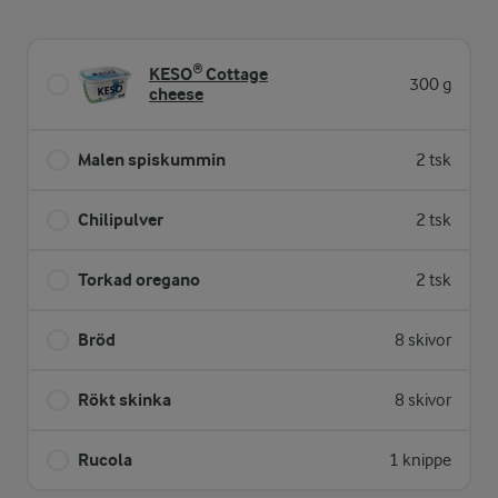
KESO® Cottage
300 g
cheese
Malen spiskummin
2 tsk
Chilipulver
2 tsk
Torkad oregano
2 tsk
Bröd
8 skivor
Rökt skinka
8 skivor
Rucola
1 knippe