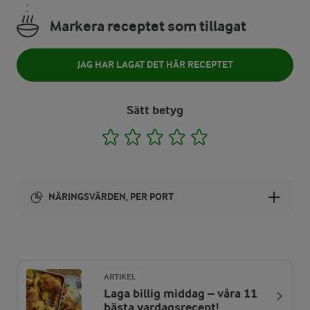
Markera receptet som tillagat
JAG HAR LAGAT DET HÄR RECEPTET
Sätt betyg
1
2
3
4
5
NÄRINGSVÄRDEN, PER PORT
Energi:
335 kcal
ARTIKEL
Laga billig middag – våra 11
ENERGIDISTRIBUTION %
NÄRINGSVÄRDEN PER PORT
bästa vardagsrecept!