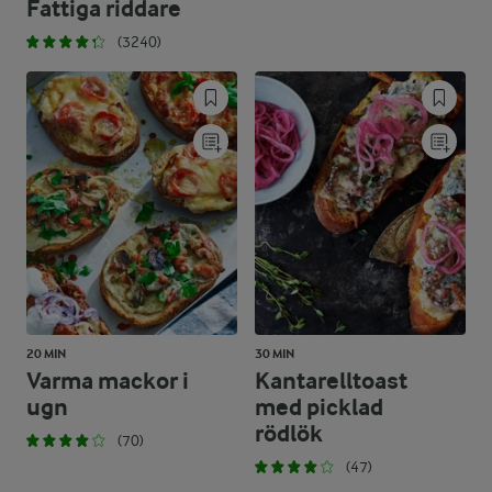
Fattiga riddare
(3240)
20 MIN
30 MIN
Varma mackor i
Kantarelltoast
ugn
med picklad
rödlök
(70)
(47)