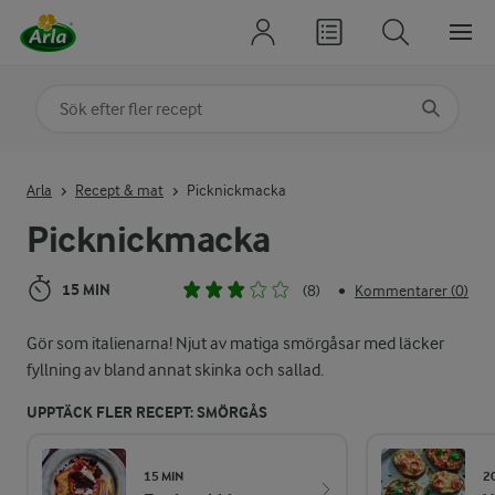
Sök på kategori eller ingrediens
Skriv in sökord för att få förslag
Arla
Recept & mat
Picknickmacka
Picknickmacka
15 MIN
(8)
Kommentarer (0)
•
Gör som italienarna! Njut av matiga smörgåsar med läcker
fyllning av bland annat skinka och sallad.
UPPTÄCK FLER RECEPT: SMÖRGÅS
15 MIN
2