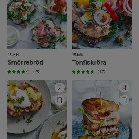
45 MIN
15 MIN
Smörrebröd
Tonfiskröra
(29)
(17)