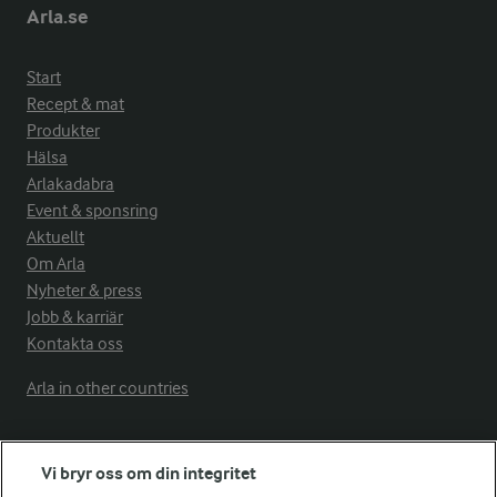
Arla.se
Start
Recept & mat
Produkter
Hälsa
Arlakadabra
Event & sponsring
Aktuellt
Om Arla
Nyheter & press
Jobb & karriär
Kontakta oss
Arla in other countries
Fler Arlasajter
Vi bryr oss om din integritet