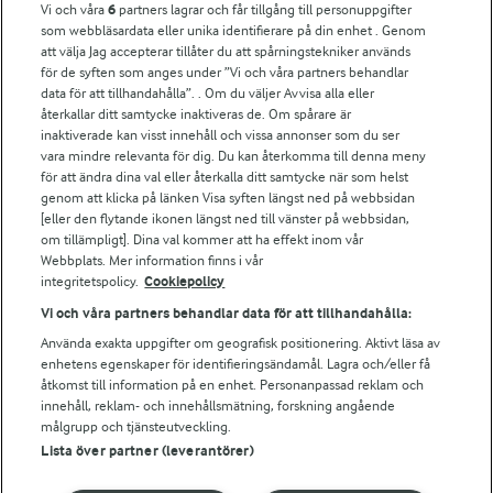
Vi och våra
6
partners lagrar och får tillgång till personuppgifter
För ägare
som webbläsardata eller unika identifierare på din enhet . Genom
att välja Jag accepterar tillåter du att spårningstekniker används
Arlas kundportal
för de syften som anges under ”Vi och våra partners behandlar
Arla.com
data för att tillhandahålla”. . Om du väljer Avvisa alla eller
Falbygdens Ost
återkallar ditt samtycke inaktiveras de. Om spårare är
Arla webbshop
inaktiverade kan visst innehåll och vissa annonser som du ser
vara mindre relevanta för dig. Du kan återkomma till denna meny
Bildbank
för att ändra dina val eller återkalla ditt samtycke när som helst
genom att klicka på länken Visa syften längst ned på webbsidan
[eller den flytande ikonen längst ned till vänster på webbsidan,
om tillämpligt]. Dina val kommer att ha effekt inom vår
Följ oss
Webbplats. Mer information finns i vår
integritetspolicy.
Cookiepolicy
Vi och våra partners behandlar data för att tillhandahålla:
Använda exakta uppgifter om geografisk positionering. Aktivt läsa av
enhetens egenskaper för identifieringsändamål. Lagra och/eller få
åtkomst till information på en enhet. Personanpassad reklam och
innehåll, reklam- och innehållsmätning, forskning angående
målgrupp och tjänsteutveckling.
Lista över partner (leverantörer)
© 2026 Arla Foods
Ändra cookie-inställningar