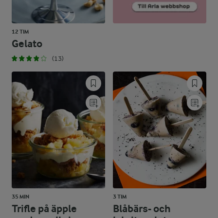
12 TIM
Gelato
(13)
35 MIN
3 TIM
Trifle på äpple
Blåbärs- och