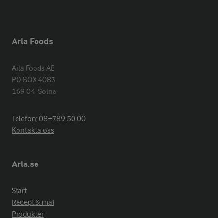
Arla Foods
Arla Foods AB

PO BOX 4083

169 04  Solna
Telefon:
08−789 50 00
Kontakta oss
Arla.se
Start
Recept & mat
Produkter