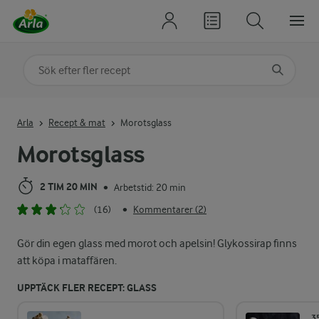
Sök på kategori eller ingrediens
Skriv in sökord för att få förslag
Arla
Recept & mat
Morotsglass
Morotsglass
2 TIM 20 MIN
Arbetstid: 20 min
•
(16)
Kommentarer (2)
•
Gör din egen glass med morot och apelsin! Glykossirap finns
att köpa i mataffären.
UPPTÄCK FLER RECEPT: GLASS
3