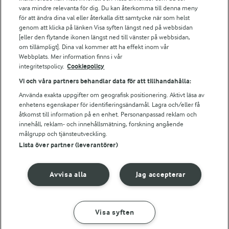
vara mindre relevanta för dig. Du kan återkomma till denna meny
Bildbank
för att ändra dina val eller återkalla ditt samtycke när som helst
genom att klicka på länken Visa syften längst ned på webbsidan
[eller den flytande ikonen längst ned till vänster på webbsidan,
om tillämpligt]. Dina val kommer att ha effekt inom vår
Följ oss
Webbplats. Mer information finns i vår
integritetspolicy.
Cookiepolicy
Vi och våra partners behandlar data för att tillhandahålla:
Använda exakta uppgifter om geografisk positionering. Aktivt läsa av
enhetens egenskaper för identifieringsändamål. Lagra och/eller få
åtkomst till information på en enhet. Personanpassad reklam och
innehåll, reklam- och innehållsmätning, forskning angående
målgrupp och tjänsteutveckling.
Lista över partner (leverantörer)
© 2026 Arla Foods
Ändra cookie-inställningar
Avvisa alla
Jag accepterar
Integritetspolicy
Om cookies
Visa syften
GÖR SÅ HÄR
INGREDIENSER