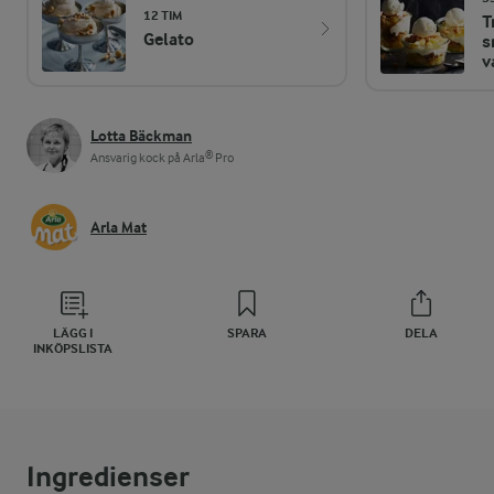
12 TIM
T
Gelato
s
v
Lotta Bäckman
Ansvarig kock på Arla® Pro
Arla Mat
LÄGG I
SPARA
DELA
INKÖPSLISTA
Ingredienser