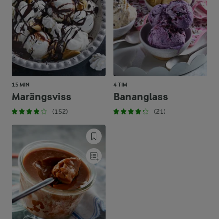
15 MIN
4 TIM
Marängsviss
Bananglass
(152)
(21)