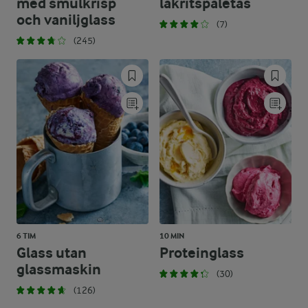
med smulkrisp
lakritspaletas
och vaniljglass
(7)
(245)
6 TIM
10 MIN
Glass utan
Proteinglass
glassmaskin
(30)
(126)