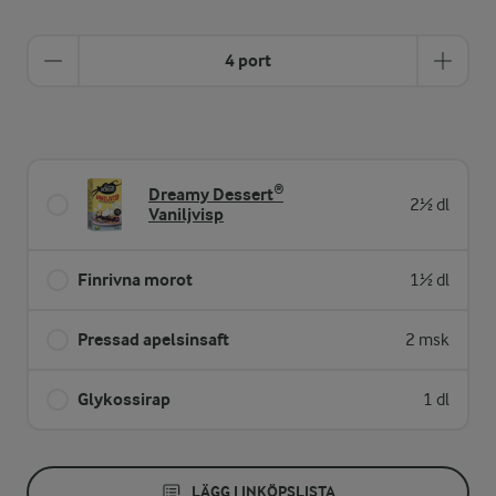
4 port
Dreamy Dessert®
2½ dl
Vaniljvisp
Finrivna morot
1½ dl
Pressad apelsinsaft
2 msk
Glykossirap
1 dl
LÄGG I INKÖPSLISTA