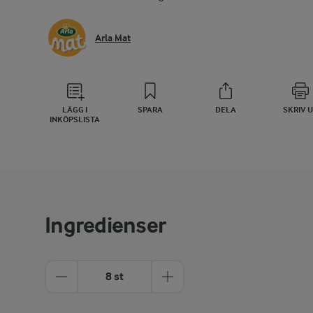
Arla Mat
LÄGG I
SPARA
DELA
SKRIV 
INKÖPSLISTA
Ingredienser
8 st