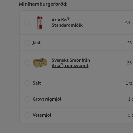
MInihamburgerbröd:
Arla Ko®
2½ d
Standardmjölk
Jäst
25 
Svenskt Smör från
25 
Arla®, rumsvarmt
Salt
1 t
Grovt rågmjöl
1 
Vetemjöl
5 