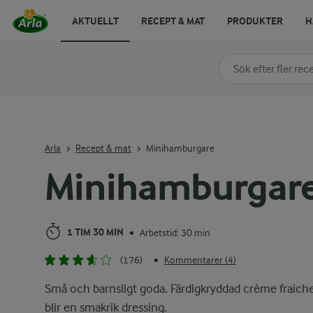
AKTUELLT
RECEPT & MAT
PRODUKTER
H
Sök på kategori elle
Skriv in sökord för at
Arla
Recept & mat
Minihamburgare
Minihamburgar
1 TIM 30 MIN
Arbetstid: 30 min
•
(176)
Kommentarer (4)
•
Små och barnsligt goda. Färdigkryddad crème fraich
blir en smakrik dressing.