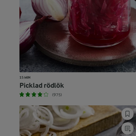
15 MIN
Picklad rödlök
(975)