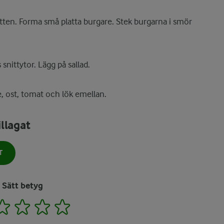
atten. Forma små platta burgare. Stek burgarna i smör
nittytor. Lägg på sallad.
 ost, tomat och lök emellan.
llagat
T
Sätt betyg
2
3
4
5