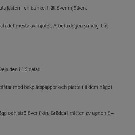
la jästen i en bunke. Häll över mjölken.
 och det mesta av mjölet. Arbeta degen smidig. Låt
ela den i 16 delar.
å plåtar med bakplåtspapper och platta till dem något.
gg och strö över frön. Grädda i mitten av ugnen 8–