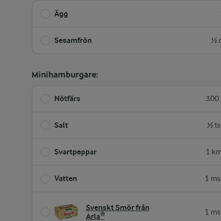
Ägg
Sesamfrön
½ 
Minihamburgare:
Nötfärs
300 
Salt
½ ts
Svartpeppar
1 kr
Vatten
1 ms
Svenskt Smör från
1 ms
Arla®