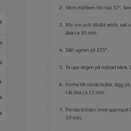
Värm mjölken till max 37°. Smu
l
Rör om och tillsätt smör, salt
jäsa ca 30 min.
g
Sätt ugnen på 225°.
g
Ta upp degen på mjölad bänk. D
sk
Forma till runda bullar, lägg p
Låt jäsa ca 15 min.
dl
Pensla bröden med uppvispat ä
dl
10 min.