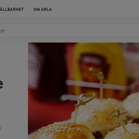
ÅLLBARHET
OM ARLA
r ingrediens
t få förslag
e
e