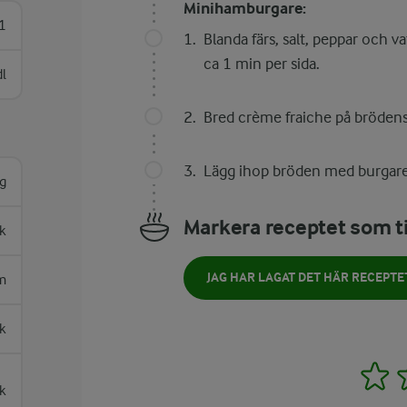
Minihamburgare:
1
Blanda färs, salt, peppar och v
ca 1 min per sida.
dl
Bred crème fraiche på brödens s
Lägg ihop bröden med burgare,
g
Markera receptet som ti
k
JAG HAR LAGAT DET HÄR RECEPTE
m
k
1
k