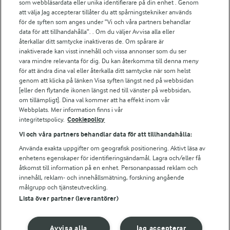
För ägare
som webbläsardata eller unika identifierare på din enhet . Genom
att välja Jag accepterar tillåter du att spårningstekniker används
Arlas kundportal
för de syften som anges under ”Vi och våra partners behandlar
Arla.com
data för att tillhandahålla”. . Om du väljer Avvisa alla eller
Falbygdens Ost
återkallar ditt samtycke inaktiveras de. Om spårare är
Arla webbshop
inaktiverade kan visst innehåll och vissa annonser som du ser
vara mindre relevanta för dig. Du kan återkomma till denna meny
Bildbank
för att ändra dina val eller återkalla ditt samtycke när som helst
genom att klicka på länken Visa syften längst ned på webbsidan
[eller den flytande ikonen längst ned till vänster på webbsidan,
om tillämpligt]. Dina val kommer att ha effekt inom vår
Följ oss
Webbplats. Mer information finns i vår
integritetspolicy.
Cookiepolicy
Vi och våra partners behandlar data för att tillhandahålla:
Använda exakta uppgifter om geografisk positionering. Aktivt läsa av
enhetens egenskaper för identifieringsändamål. Lagra och/eller få
åtkomst till information på en enhet. Personanpassad reklam och
innehåll, reklam- och innehållsmätning, forskning angående
målgrupp och tjänsteutveckling.
Lista över partner (leverantörer)
© 2026 Arla Foods
Ändra cookie-inställningar
Avvisa alla
Jag accepterar