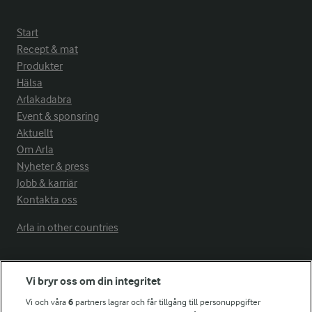
Start
Recept & mat
Produkter
Hälsa
Arlakadabra
Event & sponsring
Aktuellt
Om Arla
Nyheter & press
Jobb & karriär
Kontakta oss
Arla in other countries
Fler Arlasajter
Vi bryr oss om din integritet
Vi och våra
6
partners lagrar och får tillgång till personuppgifter