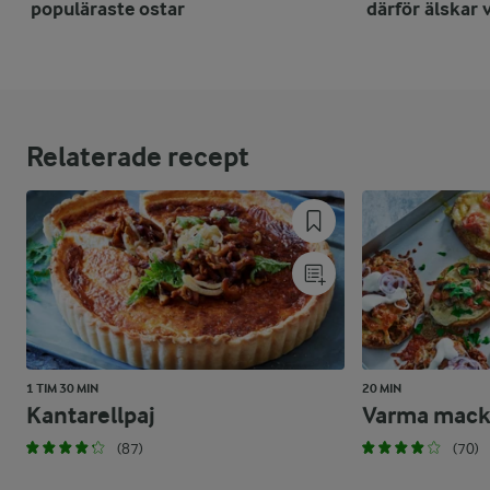
populäraste ostar
därför älskar 
Relaterade recept
1 TIM 30 MIN
20 MIN
Kantarellpaj
Varma macko
(87)
(70)