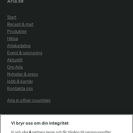
Arla.se
Start
Recept & mat
Produkter
Hälsa
Arlakadabra
Event & sponsring
Aktuellt
Om Arla
Nyheter & press
Jobb & karriär
Kontakta oss
Arla in other countries
Fler Arlasajter
Vi bryr oss om din integritet
Vi och våra
6
partners lagrar och får tillgång till personuppgifter