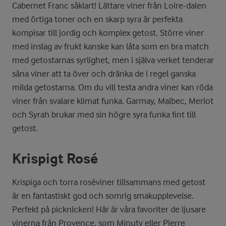
Cabernet Franc såklart! Lättare viner från Loire-dalen
med örtiga toner och en skarp syra är perfekta
kompisar till jordig och komplex getost. Större viner
med inslag av frukt kanske kan låta som en bra match
med getostarnas syrlighet, men i själva verket tenderar
såna viner att ta över och dränka de i regel ganska
milda getostarna. Om du vill testa andra viner kan röda
viner från svalare klimat funka. Garmay, Malbec, Merlot
och Syrah brukar med sin högre syra funka fint till
getost.
Krispigt Rosé
Krispiga och torra roséviner tillsammans med getost
är en fantastiskt god och somrig smakupplevelse.
Perfekt på picknicken! Här är våra favoriter de ljusare
vinerna från Provence, som Minuty eller Pierre