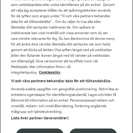
För ägare
som webbläsardata eller unika identifierare på din enhet . Genom
att välja Jag accepterar tillåter du att spårningstekniker används
Arlas kundportal
för de syften som anges under ”Vi och våra partners behandlar
Arla.com
data för att tillhandahålla”. . Om du väljer Avvisa alla eller
Falbygdens Ost
återkallar ditt samtycke inaktiveras de. Om spårare är
Arla webbshop
inaktiverade kan visst innehåll och vissa annonser som du ser
vara mindre relevanta för dig. Du kan återkomma till denna meny
Bildbank
för att ändra dina val eller återkalla ditt samtycke när som helst
genom att klicka på länken Visa syften längst ned på webbsidan
[eller den flytande ikonen längst ned till vänster på webbsidan,
om tillämpligt]. Dina val kommer att ha effekt inom vår
Följ oss
Webbplats. Mer information finns i vår
integritetspolicy.
Cookiepolicy
Vi och våra partners behandlar data för att tillhandahålla:
Använda exakta uppgifter om geografisk positionering. Aktivt läsa av
enhetens egenskaper för identifieringsändamål. Lagra och/eller få
åtkomst till information på en enhet. Personanpassad reklam och
innehåll, reklam- och innehållsmätning, forskning angående
målgrupp och tjänsteutveckling.
Lista över partner (leverantörer)
© 2026 Arla Foods
Ändra cookie-inställningar