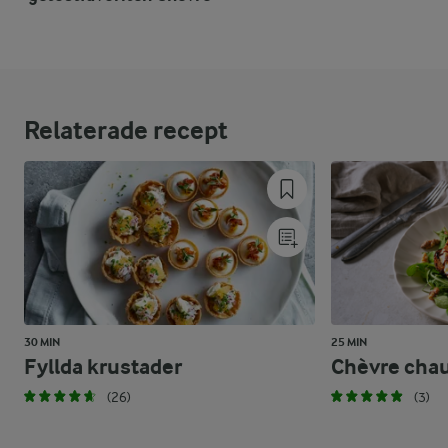
Relaterade recept
30 MIN
25 MIN
Fyllda krustader
Chèvre cha
(26)
(3)