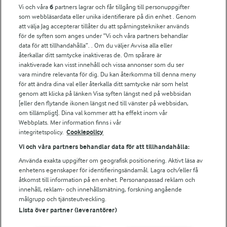
Vi och våra
6
partners lagrar och får tillgång till personuppgifter
För ägare
som webbläsardata eller unika identifierare på din enhet . Genom
att välja Jag accepterar tillåter du att spårningstekniker används
Arlas kundportal
för de syften som anges under ”Vi och våra partners behandlar
Arla.com
data för att tillhandahålla”. . Om du väljer Avvisa alla eller
Falbygdens Ost
återkallar ditt samtycke inaktiveras de. Om spårare är
Arla webbshop
inaktiverade kan visst innehåll och vissa annonser som du ser
vara mindre relevanta för dig. Du kan återkomma till denna meny
Bildbank
för att ändra dina val eller återkalla ditt samtycke när som helst
genom att klicka på länken Visa syften längst ned på webbsidan
[eller den flytande ikonen längst ned till vänster på webbsidan,
om tillämpligt]. Dina val kommer att ha effekt inom vår
Följ oss
Webbplats. Mer information finns i vår
integritetspolicy.
Cookiepolicy
Vi och våra partners behandlar data för att tillhandahålla:
Använda exakta uppgifter om geografisk positionering. Aktivt läsa av
enhetens egenskaper för identifieringsändamål. Lagra och/eller få
åtkomst till information på en enhet. Personanpassad reklam och
innehåll, reklam- och innehållsmätning, forskning angående
målgrupp och tjänsteutveckling.
Lista över partner (leverantörer)
© 2026 Arla Foods
Ändra cookie-inställningar