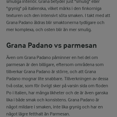
smuliga interiör. Grana betyder just "smulig" eller
"grynig" på italienska, vilket märks i den finkorniga
texturen och den intensivt söta smaken. I takt med att
Grana Padano åldras blir smaktonerna tydligare och
mer komplexa, och osten blir än mer smulig.
Grana Padano vs parmesan
Även om Grana Padano påminner en hel del om
parmesan är den billigare, eftersom områdena som
tillverkar Grana Padano är större, och att Grana
Padano mognar lite snabbare. Tillverkningen av dessa
två ostar, som för övrigt sker på varsin sida om floden
Po i Italien, har många likheter och de är även ganska
lika i både smak och konsistens. Grana Padano är
något mildare i smaken, inte lika grynig och har en
något lägre fetthalt än Parmesan.