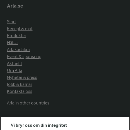
Arla.se
Start
Recept & mat
Produkter
Hälsa
Arlakadabra
Event & sponsring
Aktuellt
Om Arla
Nyheter & press
Jobb & karriär
Kontakta oss
Arla in other countries
Fler Arlasajter
Vi bryr oss om din integritet