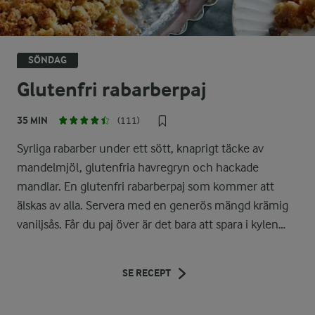
SÖNDAG
Glutenfri rabarberpaj
35 MIN
(111)
Syrliga rabarber under ett sött, knaprigt täcke av
mandelmjöl, glutenfria havregryn och hackade
mandlar. En glutenfri rabarberpaj som kommer att
älskas av alla. Servera med en generös mängd krämig
vaniljsås. Får du paj över är det bara att spara i kylen
täckt med folie eller frysa in i en tätslutande behållare.
SE RECEPT