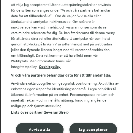
att välja Jag accepterar tillåter du att spårningstekniker används
Arlas kundportal
för de syften som anges under ”Vi och våra partners behandlar
Arla.com
data för att tillhandahålla”. . Om du väljer Avvisa alla eller
Falbygdens Ost
återkallar ditt samtycke inaktiveras de. Om spårare är
Arla webbshop
inaktiverade kan visst innehåll och vissa annonser som du ser
vara mindre relevanta för dig. Du kan återkomma till denna meny
Bildbank
för att ändra dina val eller återkalla ditt samtycke när som helst
genom att klicka på länken Visa syften längst ned på webbsidan
[eller den flytande ikonen längst ned till vänster på webbsidan,
om tillämpligt]. Dina val kommer att ha effekt inom vår
Följ oss
Webbplats. Mer information finns i vår
integritetspolicy.
Cookiepolicy
Vi och våra partners behandlar data för att tillhandahålla:
Använda exakta uppgifter om geografisk positionering. Aktivt läsa av
enhetens egenskaper för identifieringsändamål. Lagra och/eller få
åtkomst till information på en enhet. Personanpassad reklam och
innehåll, reklam- och innehållsmätning, forskning angående
målgrupp och tjänsteutveckling.
Lista över partner (leverantörer)
© 2026 Arla Foods
Ändra cookie-inställningar
Avvisa alla
Jag accepterar
Integritetspolicy