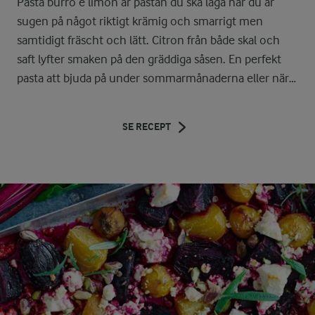
Pasta burro e limon är pastan du ska laga när du är
sugen på något riktigt krämig och smarrigt men
samtidigt fräscht och lätt. Citron från både skal och
saft lyfter smaken på den gräddiga såsen. En perfekt
pasta att bjuda på under sommarmånaderna eller när
du längtar efter sommaren! Snabbt, gott och enkelt.
Mer citronpasta i vardagen!
SE RECEPT