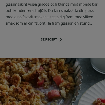
glassmaskin! Vispa grädde och blanda med mixade bär
och kondenserad mjölk. Du kan smaksätta din glass
med dina favoritsmaker – testa dig fram med vilken
smak som är din favorit! Ta fram glassen en stund
innan den ska serveras så den mjuknar något. Servera
med en god chokladsås, färska bär eller precis som
SE RECEPT
den är.