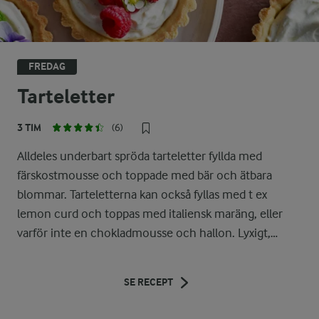
FREDAG
Tarteletter
3 TIM
(6)
Alldeles underbart spröda tarteletter fyllda med
färskostmousse och toppade med bär och ätbara
blommar. Tarteletterna kan också fyllas med t ex
lemon curd och toppas med italiensk maräng, eller
varför inte en chokladmousse och hallon. Lyxigt,
vackert och ljuvligt gott!
SE RECEPT