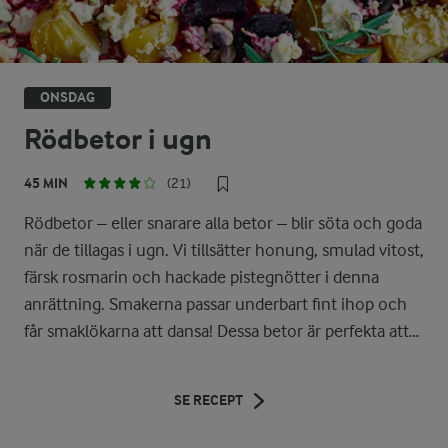
ONSDAG
Rödbetor i ugn
45 MIN
(21)
Rödbetor – eller snarare alla betor – blir söta och goda
när de tillagas i ugn. Vi tillsätter honung, smulad vitost,
färsk rosmarin och hackade pistegnötter i denna
anrättning. Smakerna passar underbart fint ihop och
får smaklökarna att dansa! Dessa betor är perfekta att
servera på buffé, eller som tillbehör till grillat, kyckling
eller en matig sallad.
SE RECEPT