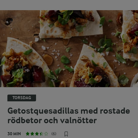
TORSDAG
Getostquesadillas med rostade
rödbetor och valnötter
30 MIN
(6)