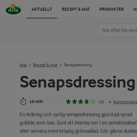
AKTUELLT
RECEPT & MAT
PRODUKTER
H
Sök på kategori elle
Skriv in sökord för at
Arla
Recept & mat
Senapsdressing
Senapsdressing
10 MIN
(5)
Kommentarer
•
En krämig och syrlig senapsdressing gjord på syrad
grädde som bas. God att blanda ner i en potatissallad
eller servera med krispig grönsallad. Gör gärna dubbe