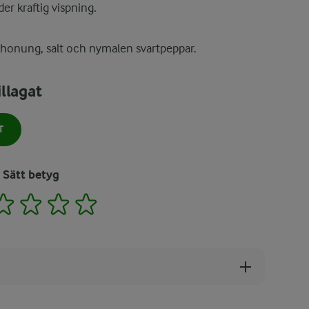
nder kraftig vispning.
honung, salt och nymalen svartpeppar.
llagat
T
Sätt betyg
2
3
4
5