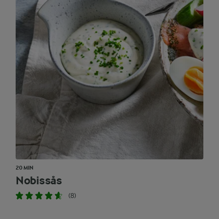
20 MIN
Nobissås
(8)