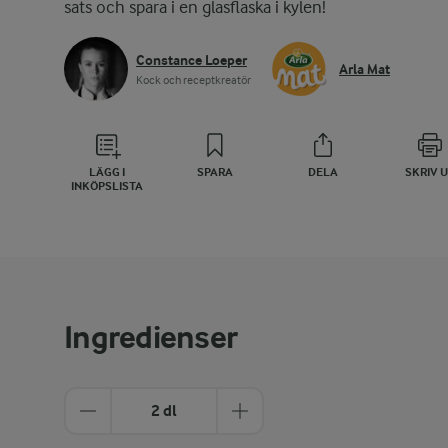
sats och spara i en glasflaska i kylen!
Constance Loeper
Arla Mat
Kock och receptkreatör
LÄGG I
SPARA
DELA
SKRIV 
INKÖPSLISTA
Ingredienser
2 dl