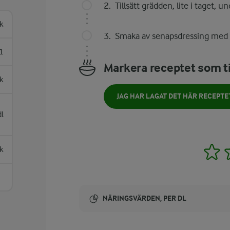
Tillsätt grädden, lite i taget, u
k
Smaka av senapsdressing med 
1
Markera receptet som ti
sk
JAG HAR LAGAT DET HÄR RECEPTE
l
1
sk
NÄRINGSVÄRDEN, PER DL
Energi: