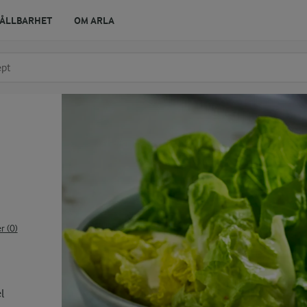
ÅLLBARHET
OM ARLA
r ingrediens
t få förslag
 (0)
l