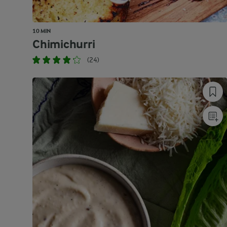
10 MIN
Chimichurri
(24)