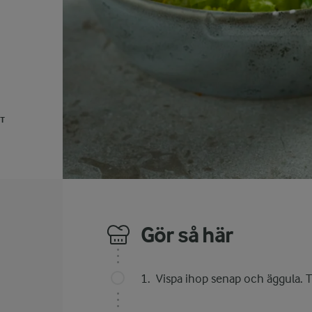
UT
Gör så här
Vispa ihop senap och äggula. Til