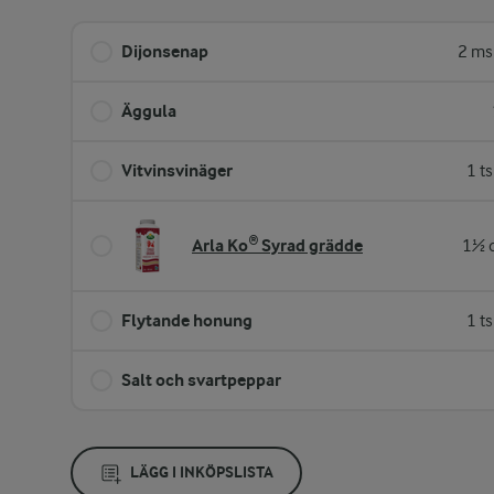
Dijonsenap
2 ms
Äggula
Vitvinsvinäger
1 t
Arla Ko® Syrad grädde
1½ d
Flytande honung
1 t
Salt och svartpeppar
LÄGG I INKÖPSLISTA