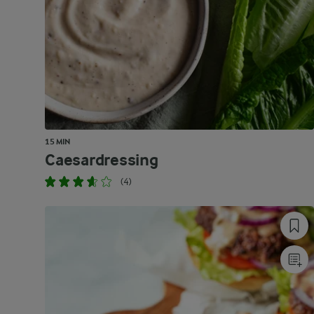
15 MIN
Caesardressing
(4)