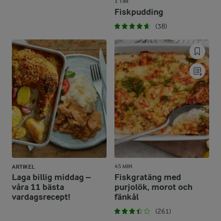
1 TIM
Fiskpudding
(38)
45 MIN
ARTIKEL
Laga billig middag –
Fiskgratäng med
våra 11 bästa
purjolök, morot och
vardagsrecept!
fänkål
(261)