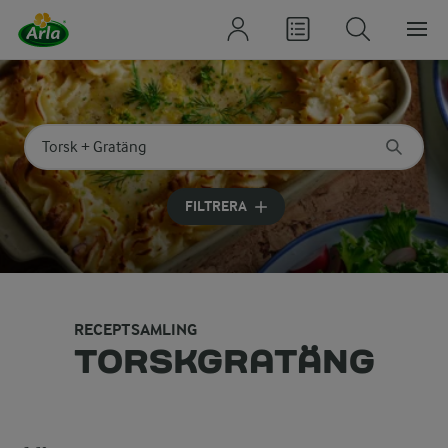
Sök på kategori eller ingrediens
Skriv in sökord för att få förslag
FILTRERA
RECEPTSAMLING
TORSKGRATÄNG