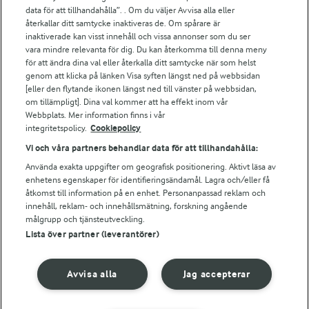
Arla.com
data för att tillhandahålla”. . Om du väljer Avvisa alla eller
Falbygdens Ost
återkallar ditt samtycke inaktiveras de. Om spårare är
Arla webbshop
inaktiverade kan visst innehåll och vissa annonser som du ser
vara mindre relevanta för dig. Du kan återkomma till denna meny
Bildbank
för att ändra dina val eller återkalla ditt samtycke när som helst
genom att klicka på länken Visa syften längst ned på webbsidan
[eller den flytande ikonen längst ned till vänster på webbsidan,
om tillämpligt]. Dina val kommer att ha effekt inom vår
Följ oss
Webbplats. Mer information finns i vår
integritetspolicy.
Cookiepolicy
Vi och våra partners behandlar data för att tillhandahålla:
Använda exakta uppgifter om geografisk positionering. Aktivt läsa av
enhetens egenskaper för identifieringsändamål. Lagra och/eller få
åtkomst till information på en enhet. Personanpassad reklam och
innehåll, reklam- och innehållsmätning, forskning angående
målgrupp och tjänsteutveckling.
Lista över partner (leverantörer)
© 2026 Arla Foods
Ändra cookie-inställningar
Avvisa alla
Jag accepterar
Integritetspolicy