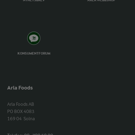
NYHETSBREV
ARLA WEBBSHOP
KONSUMENTFORUM
Arla Foods
Arla Foods AB

PO BOX 4083

169 04  Solna