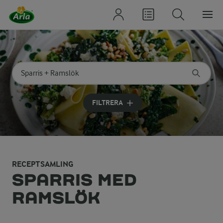
Sök på kategori eller ingrediens
Skriv in sökord för att få förslag
FILTRERA
RECEPTSAMLING
SPARRIS MED
RAMSLÖK