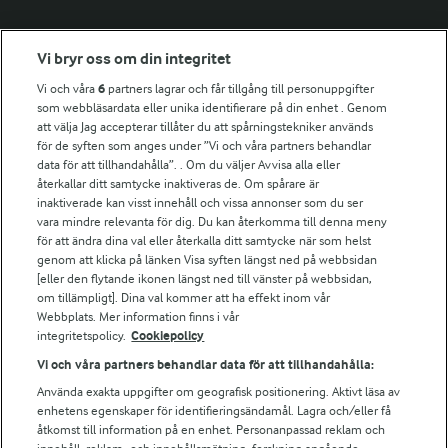
Fler Arlasajter
Vi bryr oss om din integritet
Vi och våra
6
partners lagrar och får tillgång till personuppgifter
För ägare
som webbläsardata eller unika identifierare på din enhet . Genom
att välja Jag accepterar tillåter du att spårningstekniker används
Arlas kundportal
för de syften som anges under ”Vi och våra partners behandlar
Arla.com
data för att tillhandahålla”. . Om du väljer Avvisa alla eller
Falbygdens Ost
återkallar ditt samtycke inaktiveras de. Om spårare är
Arla webbshop
inaktiverade kan visst innehåll och vissa annonser som du ser
vara mindre relevanta för dig. Du kan återkomma till denna meny
Bildbank
för att ändra dina val eller återkalla ditt samtycke när som helst
genom att klicka på länken Visa syften längst ned på webbsidan
[eller den flytande ikonen längst ned till vänster på webbsidan,
om tillämpligt]. Dina val kommer att ha effekt inom vår
Följ oss
Webbplats. Mer information finns i vår
integritetspolicy.
Cookiepolicy
Vi och våra partners behandlar data för att tillhandahålla:
Använda exakta uppgifter om geografisk positionering. Aktivt läsa av
enhetens egenskaper för identifieringsändamål. Lagra och/eller få
åtkomst till information på en enhet. Personanpassad reklam och