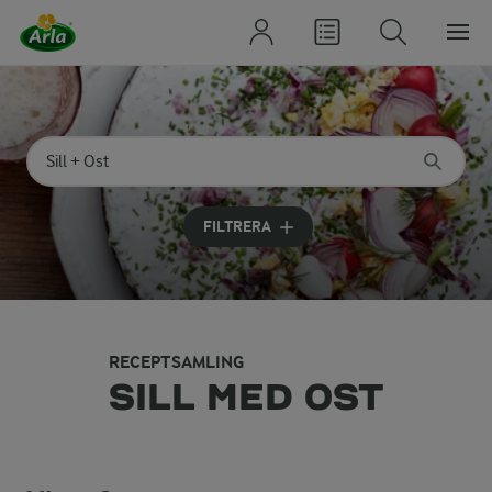
Sök på kategori eller ingrediens
Skriv in sökord för att få förslag
FILTRERA
RECEPTSAMLING
SILL MED OST