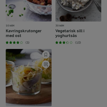
10 MIN
30 MIN
Kavringskrutonger
Vegetarisk sill i
med ost
yoghurtsås
(3)
(10)