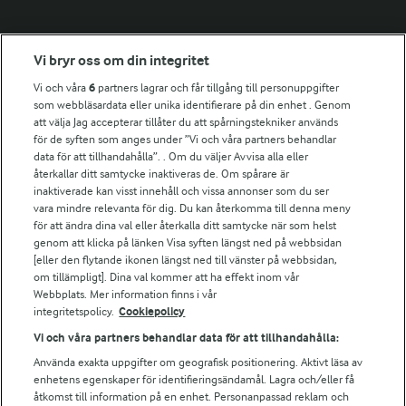
Fler Arlasajter
Vi bryr oss om din integritet
Vi och våra
6
partners lagrar och får tillgång till personuppgifter
För ägare
som webbläsardata eller unika identifierare på din enhet . Genom
att välja Jag accepterar tillåter du att spårningstekniker används
Arlas kundportal
för de syften som anges under ”Vi och våra partners behandlar
Arla.com
data för att tillhandahålla”. . Om du väljer Avvisa alla eller
Falbygdens Ost
återkallar ditt samtycke inaktiveras de. Om spårare är
Arla webbshop
inaktiverade kan visst innehåll och vissa annonser som du ser
vara mindre relevanta för dig. Du kan återkomma till denna meny
Bildbank
för att ändra dina val eller återkalla ditt samtycke när som helst
genom att klicka på länken Visa syften längst ned på webbsidan
[eller den flytande ikonen längst ned till vänster på webbsidan,
om tillämpligt]. Dina val kommer att ha effekt inom vår
Följ oss
Webbplats. Mer information finns i vår
integritetspolicy.
Cookiepolicy
Vi och våra partners behandlar data för att tillhandahålla:
Använda exakta uppgifter om geografisk positionering. Aktivt läsa av
enhetens egenskaper för identifieringsändamål. Lagra och/eller få
åtkomst till information på en enhet. Personanpassad reklam och