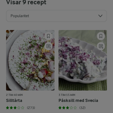
Visar
9
recept
Popularitet
2 TIM 40 MIN
3 TIM 15 MIN
Silltårta
Påsksill med Svecia
(273)
(32)