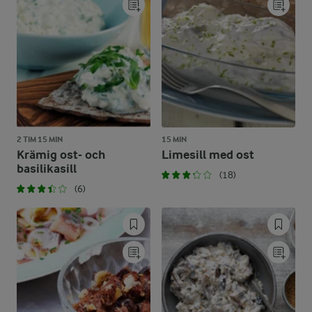
2 TIM 15 MIN
15 MIN
Krämig ost- och
Limesill med ost
basilikasill
(18)
(6)