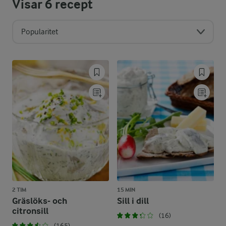
Visar
6
recept
Popularitet
2 TIM
15 MIN
Gräslöks- och
Sill i dill
citronsill
(16)
(165)