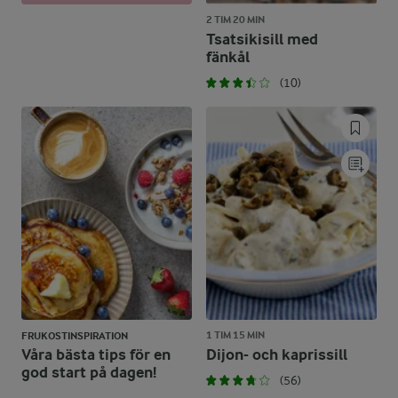
2 TIM 20 MIN
Tsatsikisill med
fänkål
(10)
1 TIM 15 MIN
FRUKOSTINSPIRATION
Våra bästa tips för en
Dijon- och kaprissill
god start på dagen!
(56)