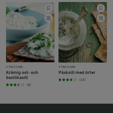
2 TIM 15 MIN
3 TIM 15 MIN
Krämig ost- och
Påsksill med örter
basilikasill
(32)
(6)