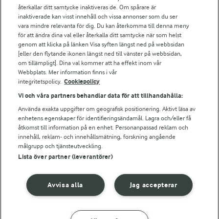
Falbygdens Ost
återkallar ditt samtycke inaktiveras de. Om spårare är
Arla webbshop
inaktiverade kan visst innehåll och vissa annonser som du ser
vara mindre relevanta för dig. Du kan återkomma till denna meny
Bildbank
för att ändra dina val eller återkalla ditt samtycke när som helst
genom att klicka på länken Visa syften längst ned på webbsidan
[eller den flytande ikonen längst ned till vänster på webbsidan,
om tillämpligt]. Dina val kommer att ha effekt inom vår
Följ oss
Webbplats. Mer information finns i vår
integritetspolicy.
Cookiepolicy
Vi och våra partners behandlar data för att tillhandahålla:
Använda exakta uppgifter om geografisk positionering. Aktivt läsa av
enhetens egenskaper för identifieringsändamål. Lagra och/eller få
åtkomst till information på en enhet. Personanpassad reklam och
innehåll, reklam- och innehållsmätning, forskning angående
målgrupp och tjänsteutveckling.
Lista över partner (leverantörer)
© 2026 Arla Foods
Ändra cookie-inställningar
Avvisa alla
Jag accepterar
Integritetspolicy
Om cookies