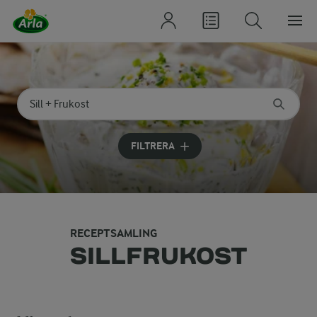
Sök på kategori eller ingrediens
Skriv in sökord för att få förslag
FILTRERA
RECEPTSAMLING
SILLFRUKOST