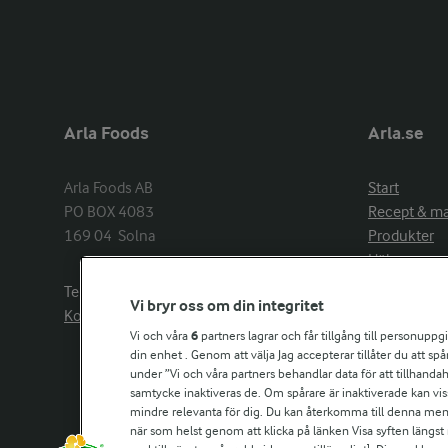
Arla Foods
Arla.se
Arla Foods AB

Start
PO BOX 4083

Recept & m
169 04  Solna
Produkter
Hälsa
Arlakadabra
Telefon:
08−789 50 00
Vi bryr oss om din integritet
Event & spo
Kontakta oss
Aktuellt
Vi och våra
6
partners lagrar och får tillgång till personuppg
din enhet . Genom att välja Jag accepterar tillåter du att s
Om Arla
under ”Vi och våra partners behandlar data för att tillhandahål
Nyheter & p
samtycke inaktiveras de. Om spårare är inaktiverade kan vis
Jobb & karri
mindre relevanta för dig. Du kan återkomma till denna meny f
Kontakta os
när som helst genom att klicka på länken Visa syften längst