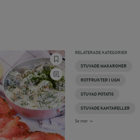
RELATERADE KATEGORIER
ROTFRUKTSCHIPS
ROTFRUKTER
STUVAD
STUVAD
STUVAD
STUVAD
STUVADE MAKARONER
SPETSKÅL
BLOMKÅL
SPENAT
VITKÅL
ROTFRUKTER I UGN
STUVAD POTATIS
STUVADE KANTARELLER
Se mer