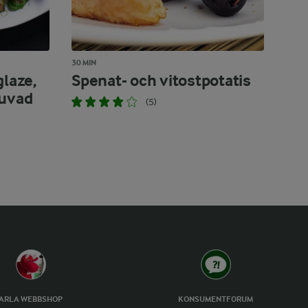
30 MIN
glaze,
Spenat- och vitostpotatis
tuvad
(5)
ARLA WEBBSHOP
KONSUMENTFORUM