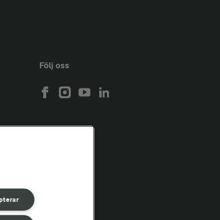
Följ oss
pterar