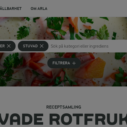
ÅLLBARHET
OM ARLA
ER
STUVAD
Sök på kategori eller ingrediens
Skriv in sökord för att få förslag
FILTRERA
RECEPTSAMLING
VADE ROTFRU