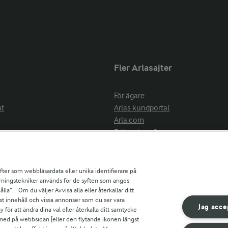
Fler Arlasajter
För ägare
at
Arlas kundportal
Arla.com
Falbygdens Ost
Arla webbshop
nsring
Bildbank
ifter som webbläsardata eller unika identifierare på
pårningstekniker används för de syften som anges
la”. . Om du väljer Avvisa alla eller återkallar ditt
ress
st innehåll och vissa annonser som du ser vara
är
Jag acce
ör att ändra dina val eller återkalla ditt samtycke
s
 ned på webbsidan [eller den flytande ikonen längst