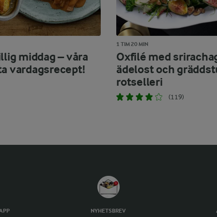
1 TIM 20 MIN
llig middag – våra
Oxfilé med sriracha
ta vardagsrecept!
ädelost och grädds
rotselleri
(119)
TAPP
NYHETSBREV