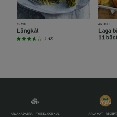
30 MIN
ARTIKEL
Långkål
Laga bi
11 bäs
(142)
ARLAKADABRA – PYSSEL OCH KUL
ARLA MAT – RECEP