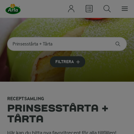
Sök på kategori eller ingrediens
Skriv in sökord för att få förslag
FILTRERA
RECEPTSAMLING
PRINSESSTÅRTA +
TÅRTA
Här kan du hitta nya favoritrecept för alla tillfällen!