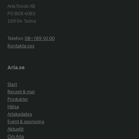
Arla Foods AB

PO BOX 4083

169 04  Solna
Telefon:
08−789 50 00
Kontakta oss
Arla.se
Start
Recept & mat
Produkter
Hälsa
Arlakadabra
Event & sponsring
Aktuellt
Om Arla