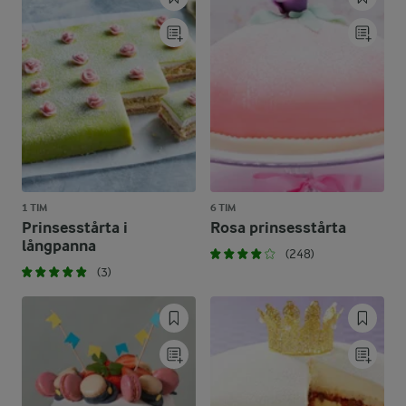
1 TIM
6 TIM
Prinsesstårta i
Rosa prinsesstårta
långpanna
(248)
(3)