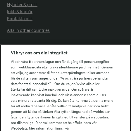
Nyheter & press
Jobb & karriär
Kontakta oss
Arla in other countries
Fler Arlasajter
Vi bryr oss om din integritet
Vi och våra
6
partners lagrar och får tillgång till personuppgifter
För ägare
som webbläsardata eller unika identifierare på din enhet . Genom
att välja Jag accepterar tillåter du att spårningstekniker används
Arlas kundportal
för de syften som anges under ”Vi och våra partners behandlar
Arla.com
data för att tillhandahålla”. . Om du väljer Avvisa alla eller
Falbygdens Ost
återkallar ditt samtycke inaktiveras de. Om spårare är
Arla webbshop
inaktiverade kan visst innehåll och vissa annonser som du ser
vara mindre relevanta för dig. Du kan återkomma till denna meny
Bildbank
för att ändra dina val eller återkalla ditt samtycke när som helst
genom att klicka på länken Visa syften längst ned på webbsidan
[eller den flytande ikonen längst ned till vänster på webbsidan,
om tillämpligt]. Dina val kommer att ha effekt inom vår
Följ oss
Webbplats. Mer information finns i vår