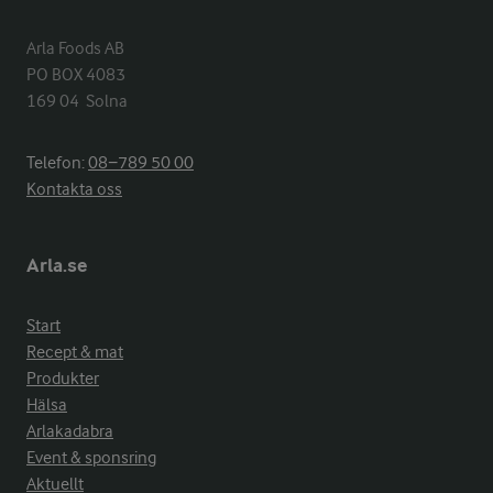
Arla Foods AB

PO BOX 4083

169 04  Solna
Telefon:
08−789 50 00
Kontakta oss
Arla.se
Start
Recept & mat
Produkter
Hälsa
Arlakadabra
Event & sponsring
Aktuellt