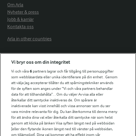
Om Arla
Nyheter & press
Jobb & karriär
Kontakta oss
Arla in other countries
Fler Arlasajter
Vi bryr oss om din integritet
Vi och våra
6
partners lagrar och får tillgång till personuppgifter
För ägare
som webbläsardata eller unika identifierare på din enhet . Genom
att välja Jag accepterar tillåter du att spårningstekniker används
Arlas kundportal
för de syften som anges under ”Vi och våra partners behandlar
Arla.com
data för att tillhandahålla”. . Om du väljer Avvisa alla eller
Falbygdens Ost
återkallar ditt samtycke inaktiveras de. Om spårare är
Arla webbshop
inaktiverade kan visst innehåll och vissa annonser som du ser
vara mindre relevanta för dig. Du kan återkomma till denna meny
Bildbank
för att ändra dina val eller återkalla ditt samtycke när som helst
genom att klicka på länken Visa syften längst ned på webbsidan
[eller den flytande ikonen längst ned till vänster på webbsidan,
om tillämpligt]. Dina val kommer att ha effekt inom vår