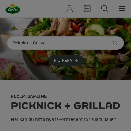
Sök på kategori eller ingrediens
Skriv in sökord för att få förslag
FILTRERA
RECEPTSAMLING
PICKNICK + GRILLAD
Här kan du hitta nya favoritrecept för alla tillfällen!