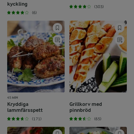
kyckling
(303)
(6)
45 MIN
Kryddiga
Grillkorv med
lammfärsspett
pinnbröd
(171)
(65)