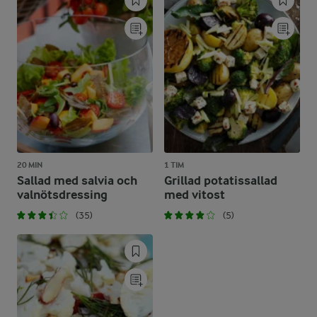
20 MIN
1 TIM
Sallad med salvia och
Grillad potatissallad
valnötsdressing
med vitost
(35)
(5)