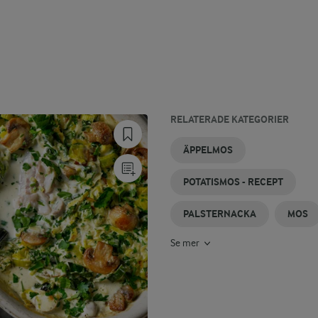
RELATERADE KATEGORIER
PALSTERNACKSSOPPA
PALSTERNACKSPURÉ
PALSTERNACKA
BLOMKÅLSMOS
PÄRONMOS
KORV
ÄPPELMOS
I UGN
MED
MOS
POTATISMOS - RECEPT
PALSTERNACKA
MOS
Se mer