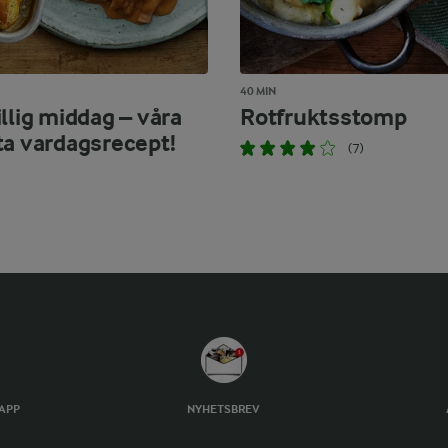
40 MIN
llig middag – våra
Rotfruktsstomp
ta vardagsrecept!
(7)
TAPP
NYHETSBREV