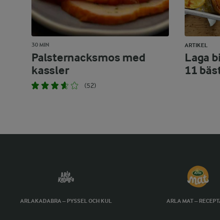
30 MIN
ARTIKEL
Palsternacksmos med
Laga bi
kassler
11 bäs
(52)
ARLAKADABRA – PYSSEL OCH KUL
ARLA MAT – RECEP