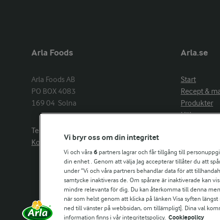
Arla Foods
Arla.se
Arla Foods AB

Start
PO BOX 4083

Recept & m
169 04  Solna
Produkter
Hälsa
Arlakadabra
Telefon:
08−789 50 00
Vi bryr oss om din integritet
Event & spo
Kontakta oss
Aktuellt
Vi och våra
6
partners lagrar och får tillgång till personuppg
din enhet . Genom att välja Jag accepterar tillåter du att s
Om Arla
under ”Vi och våra partners behandlar data för att tillhandahål
Nyheter & p
samtycke inaktiveras de. Om spårare är inaktiverade kan vis
Jobb & karri
mindre relevanta för dig. Du kan återkomma till denna meny f
Kontakta os
när som helst genom att klicka på länken Visa syften längst
ned till vänster på webbsidan, om tillämpligt]. Dina val ko
information finns i vår integritetspolicy.
Cookiepolicy