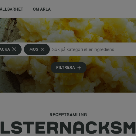
ÅLLBARHET
OM ARLA
ACKA
MOS
Sök på kategori eller ingrediens
Skriv in sökord för att få förslag
FILTRERA
RECEPTSAMLING
LSTERNACKS