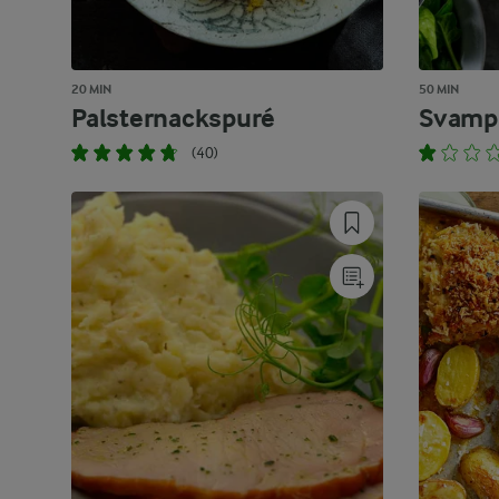
20 MIN
50 MIN
Palsternackspuré
Svampb
(40)