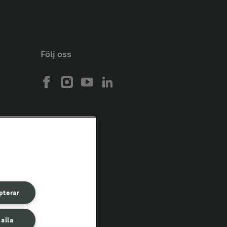
Följ oss
pterar
 alla