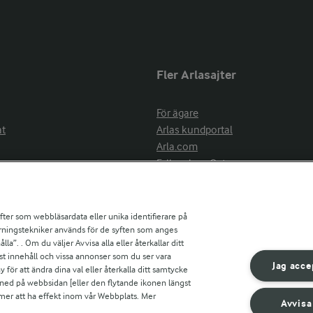
Fler Arlasajter
För ägare
at
Arlas kundportal
Arla.com
Falbygdens Ost
Arla webbshop
nsring
Bildbank
ifter som webbläsardata eller unika identifierare på
pårningstekniker används för de syften som anges
la”. . Om du väljer Avvisa alla eller återkallar ditt
ress
st innehåll och vissa annonser som du ser vara
är
Jag acce
ör att ändra dina val eller återkalla ditt samtycke
s
 ned på webbsidan [eller den flytande ikonen längst
mmer att ha effekt inom vår Webbplats. Mer
Avvisa