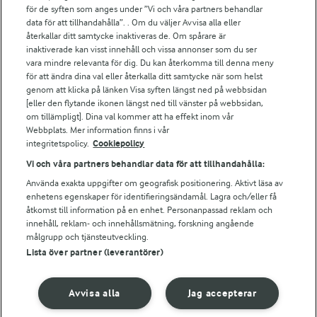
för de syften som anges under ”Vi och våra partners behandlar
Arla.com
data för att tillhandahålla”. . Om du väljer Avvisa alla eller
Falbygdens Ost
återkallar ditt samtycke inaktiveras de. Om spårare är
Arla webbshop
inaktiverade kan visst innehåll och vissa annonser som du ser
vara mindre relevanta för dig. Du kan återkomma till denna meny
Bildbank
för att ändra dina val eller återkalla ditt samtycke när som helst
genom att klicka på länken Visa syften längst ned på webbsidan
[eller den flytande ikonen längst ned till vänster på webbsidan,
om tillämpligt]. Dina val kommer att ha effekt inom vår
Följ oss
Webbplats. Mer information finns i vår
integritetspolicy.
Cookiepolicy
Vi och våra partners behandlar data för att tillhandahålla:
Använda exakta uppgifter om geografisk positionering. Aktivt läsa av
enhetens egenskaper för identifieringsändamål. Lagra och/eller få
åtkomst till information på en enhet. Personanpassad reklam och
innehåll, reklam- och innehållsmätning, forskning angående
målgrupp och tjänsteutveckling.
Lista över partner (leverantörer)
© 2026 Arla Foods
Ändra cookie-inställningar
Avvisa alla
Jag accepterar
Integritetspolicy