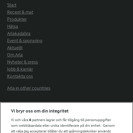
Start
Recept & mat
Produkter
Hälsa
Arlakadabra
Event & sponsring
Aktuellt
Om Arla
Nyheter & press
Jobb & karriär
Kontakta oss
Arla in other countries
Fler Arlasajter
Vi bryr oss om din integritet
Vi och våra
6
partners lagrar och får tillgång till personuppgifter
För ägare
som webbläsardata eller unika identifierare på din enhet . Genom
att välja Jag accepterar tillåter du att spårningstekniker används
Arlas kundportal