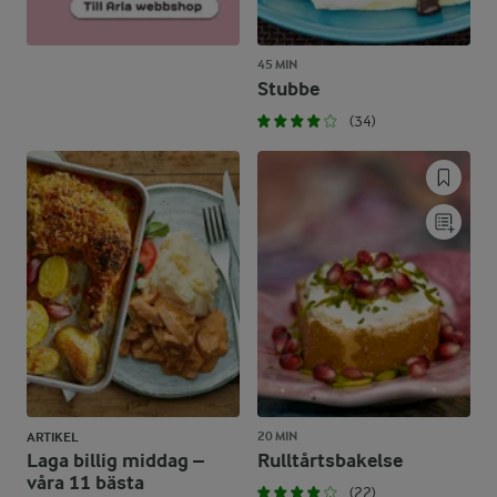
45 MIN
Stubbe
(34)
20 MIN
ARTIKEL
Laga billig middag –
Rulltårtsbakelse
våra 11 bästa
(22)