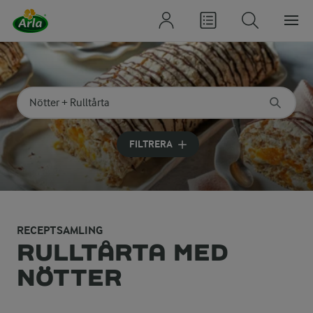
Sök på kategori eller ingrediens
Skriv in sökord för att få förslag
FILTRERA
RECEPTSAMLING
RULLTÅRTA MED
NÖTTER