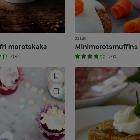
35 MIN
fri morotskaka
Minimorotsmuffins
(14)
(72)