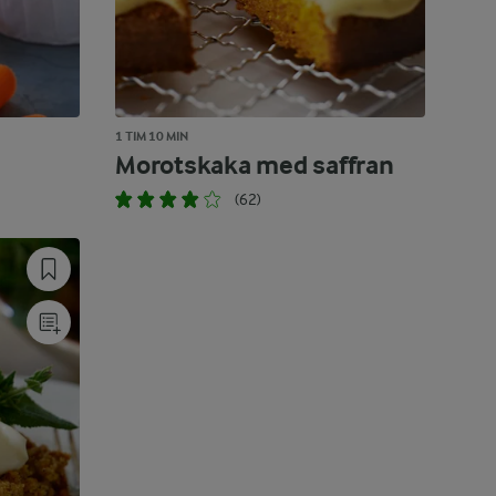
1 TIM 10 MIN
Morotskaka med saffran
(62)