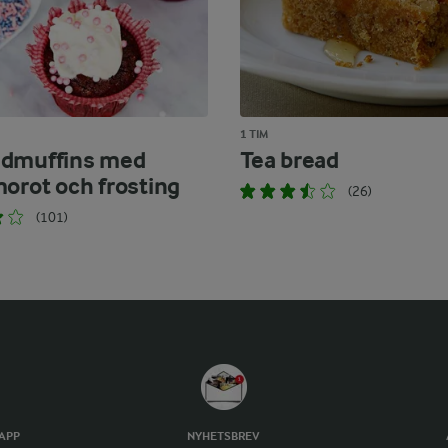
1 TIM
admuffins med
Tea bread
morot och frosting
(26)
(101)
TAPP
NYHETSBREV