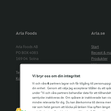
Arla Foods
Arla.se
Arla Foods AB

Start
PO BOX 4083

Recept & m
169 04  Solna
Produkter
Hälsa
Arlakadabra
Telefon:
08−789 50 00
Vi bryr oss om din integritet
Event & spo
Kontakta oss
Aktuellt
Vi och våra
6
partners lagrar och får tillgång till personuppg
din enhet . Genom att välja Jag accepterar tillåter du att s
Om Arla
under ”Vi och våra partners behandlar data för att tillhandahål
Nyheter & p
samtycke inaktiveras de. Om spårare är inaktiverade kan vis
Jobb & karri
mindre relevanta för dig. Du kan återkomma till denna meny f
Kontakta os
när som helst genom att klicka på länken Visa syften längst