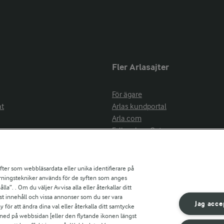
Fler Arlasajter
För ägare
at
Arlas kundportal
Arla.com
Falbygdens Ost
Arla webbshop
nsring
Bildbank
ifter som webbläsardata eller unika identifierare på
pårningstekniker används för de syften som anges
la”. . Om du väljer Avvisa alla eller återkallar ditt
ress
st innehåll och vissa annonser som du ser vara
är
Jag acce
ör att ändra dina val eller återkalla ditt samtycke
s
 ned på webbsidan [eller den flytande ikonen längst