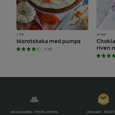
1 TIM
30 MIN
Morotskaka med pumpa
Chokl
riven 
(130)
ARLAKADABRA – PYSSEL OCH KUL
ARLA MAT – RECEP