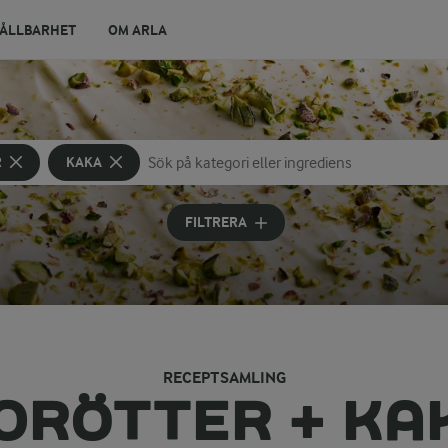
ÅLLBARHET
OM ARLA
R
KAKA
Sök på kategori eller ingrediens
Skriv in sökord för att få förslag
FILTRERA
RECEPTSAMLING
ORÖTTER + KA