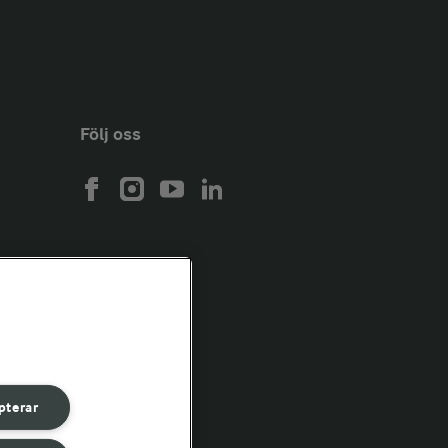
Följ oss
pterar