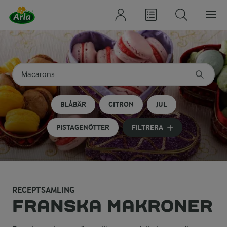
Sök på kategori eller ingrediens
Skriv in sökord för att få förslag
BLÅBÄR
CITRON
JUL
PISTAGENÖTTER
FILTRERA
RECEPTSAMLING
FRANSKA MAKRONER