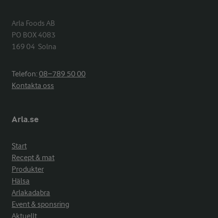
Arla Foods AB

PO BOX 4083

169 04  Solna
Telefon:
08−789 50 00
Kontakta oss
Arla.se
Start
Recept & mat
Produkter
Hälsa
Arlakadabra
Event & sponsring
Aktuellt