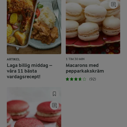
1 TIM 30 MIN
ARTIKEL
Laga billig middag –
Macarons med
våra 11 bästa
pepparkakskräm
vardagsrecept!
(92)