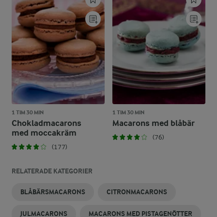
1 TIM 30 MIN
1 TIM 30 MIN
Chokladmacarons
Macarons med blåbär
med moccakräm
(76)
(177)
RELATERADE KATEGORIER
BLÅBÄRSMACARONS
CITRONMACARONS
JULMACARONS
MACARONS MED PISTAGENÖTTER