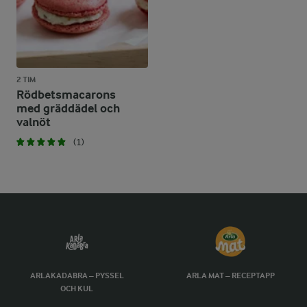
2 TIM
Rödbetsmacarons
med gräddädel och
valnöt
(1)
ARLAKADABRA – PYSSEL
ARLA MAT – RECEPTAPP
OCH KUL