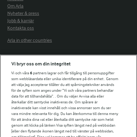
Om Arla
Nyheter & press
Jobb & karriär
Kontakta oss
Arla in other countries
Fler Arlasajter
Vi bryr oss om din integritet
Vi och våra
6
partners lagrar och får tillgång till personuppgifter
För ägare
som webbläsardata eller unika identifierare på din enhet . Genom
att välja Jag accepterar tillåter du att spårningstekniker används
Arlas kundportal
för de syften som anges under ”Vi och våra partners behandlar
Arla.com
data för att tillhandahålla”. . Om du väljer Avvisa alla eller
Falbygdens Ost
återkallar ditt samtycke inaktiveras de. Om spårare är
Arla webbshop
inaktiverade kan visst innehåll och vissa annonser som du ser
vara mindre relevanta för dig. Du kan återkomma till denna meny
Bildbank
för att ändra dina val eller återkalla ditt samtycke när som helst
genom att klicka på länken Visa syften längst ned på webbsidan
[eller den flytande ikonen längst ned till vänster på webbsidan,
om tillämpligt]. Dina val kommer att ha effekt inom vår