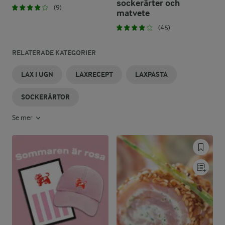
sockerärter och
(9)
matvete
(45)
RELATERADE KATEGORIER
LAX I UGN
LAXRECEPT
LAXPASTA
SOCKERÄRTOR
Se mer