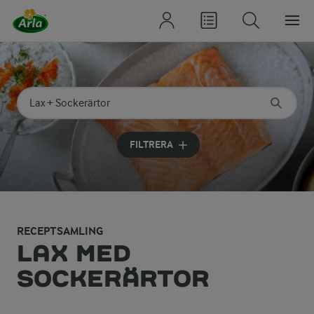
Sök på kategori eller ingrediens
Skriv in sökord för att få förslag
FILTRERA
RECEPTSAMLING
LAX MED
SOCKERÄRTOR