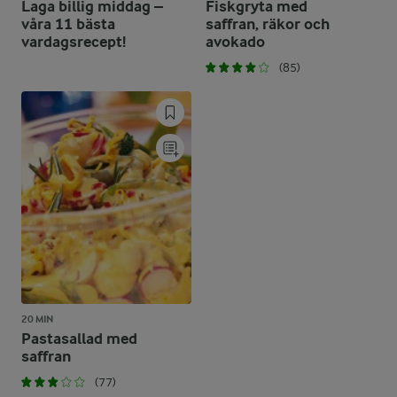
Laga billig middag –
Fiskgryta med
våra 11 bästa
saffran, räkor och
vardagsrecept!
avokado
(85)
20 MIN
Pastasallad med
saffran
(77)