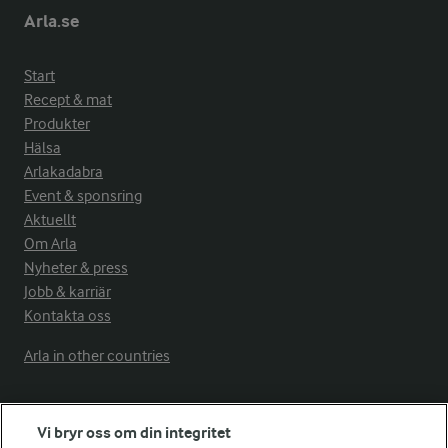
Arla.se
Start
Recept & mat
Produkter
Hälsa
Arlakadabra
Event & sponsring
Aktuellt
Om Arla
Nyheter & press
Jobb & karriär
Kontakta oss
Arla in other countries
Fler Arlasajter
Vi bryr oss om din integritet