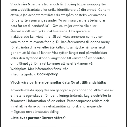
Vi och våra
6
partners lagrar och får tillgång till personuppgifter
För ägare
som webbläsardata eller unika identifierare på din enhet . Genom
att välja Jag accepterar tillåter du att spårningstekniker används
Arlas kundportal
för de syften som anges under ”Vi och våra partners behandlar
Arla.com
data för att tillhandahålla”. . Om du väljer Avvisa alla eller
Falbygdens Ost
återkallar ditt samtycke inaktiveras de. Om spårare är
Arla webbshop
inaktiverade kan visst innehåll och vissa annonser som du ser
vara mindre relevanta för dig. Du kan återkomma till denna meny
Bildbank
för att ändra dina val eller återkalla ditt samtycke när som helst
genom att klicka på länken Visa syften längst ned på webbsidan
[eller den flytande ikonen längst ned till vänster på webbsidan,
om tillämpligt]. Dina val kommer att ha effekt inom vår
Följ oss
Webbplats. Mer information finns i vår
integritetspolicy.
Cookiepolicy
Vi och våra partners behandlar data för att tillhandahålla:
Använda exakta uppgifter om geografisk positionering. Aktivt läsa av
enhetens egenskaper för identifieringsändamål. Lagra och/eller få
åtkomst till information på en enhet. Personanpassad reklam och
innehåll, reklam- och innehållsmätning, forskning angående
målgrupp och tjänsteutveckling.
Lista över partner (leverantörer)
© 2026 Arla Foods
Ändra cookie-inställningar