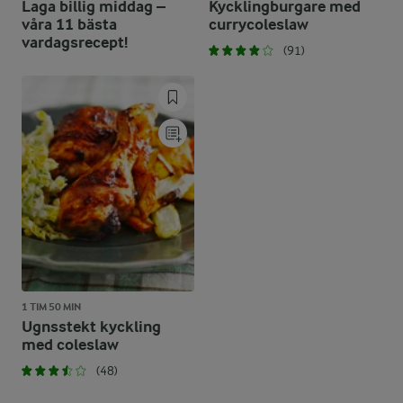
Laga billig middag –
Kycklingburgare med
våra 11 bästa
currycoleslaw
vardagsrecept!
(91)
1 TIM 50 MIN
Ugnsstekt kyckling
med coleslaw
(48)