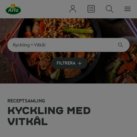
Sök på kategori eller ingrediens
Skriv in sökord för att få förslag
FILTRERA
RECEPTSAMLING
KYCKLING MED
VITKÅL