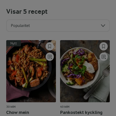
Visar
5
recept
Popularitet
Nytt
30 MIN
40 MIN
Chow mein
Pankostekt kyckling