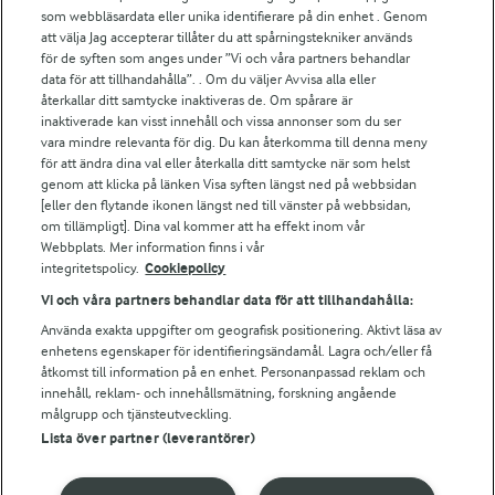
För ägare
som webbläsardata eller unika identifierare på din enhet . Genom
att välja Jag accepterar tillåter du att spårningstekniker används
Arlas kundportal
för de syften som anges under ”Vi och våra partners behandlar
Arla.com
data för att tillhandahålla”. . Om du väljer Avvisa alla eller
Falbygdens Ost
återkallar ditt samtycke inaktiveras de. Om spårare är
Arla webbshop
inaktiverade kan visst innehåll och vissa annonser som du ser
vara mindre relevanta för dig. Du kan återkomma till denna meny
Bildbank
för att ändra dina val eller återkalla ditt samtycke när som helst
genom att klicka på länken Visa syften längst ned på webbsidan
[eller den flytande ikonen längst ned till vänster på webbsidan,
om tillämpligt]. Dina val kommer att ha effekt inom vår
Följ oss
Webbplats. Mer information finns i vår
integritetspolicy.
Cookiepolicy
Vi och våra partners behandlar data för att tillhandahålla:
Använda exakta uppgifter om geografisk positionering. Aktivt läsa av
enhetens egenskaper för identifieringsändamål. Lagra och/eller få
åtkomst till information på en enhet. Personanpassad reklam och
innehåll, reklam- och innehållsmätning, forskning angående
målgrupp och tjänsteutveckling.
Lista över partner (leverantörer)
© 2026 Arla Foods
Ändra cookie-inställningar