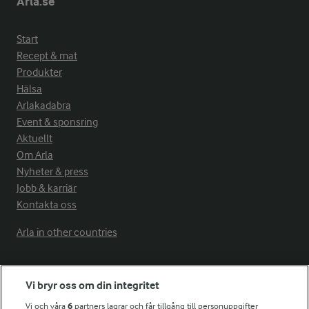
Arla.se
Start
Recept & mat
Produkter
Hälsa
Arlakadabra
Event & sponsring
Aktuellt
Om Arla
Nyheter & press
Jobb & karriär
Kontakta oss
Arla in other countries
Fler Arlasajter
Vi bryr oss om din integritet
Vi och våra
6
partners lagrar och får tillgång till personuppgifter