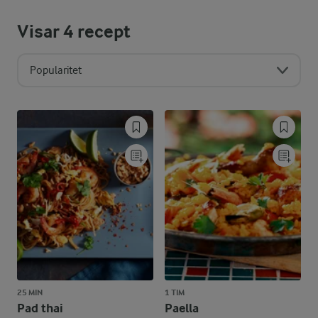
Visar
4
recept
Popularitet
25 MIN
1 TIM
Pad thai
Paella