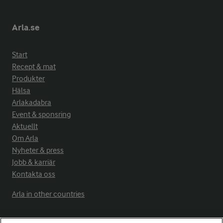
Arla.se
Start
Recept & mat
Produkter
Hälsa
Arlakadabra
Event & sponsring
Aktuellt
Om Arla
Nyheter & press
Jobb & karriär
Kontakta oss
Arla in other countries