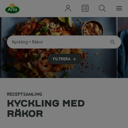
Sök på kategori eller ingrediens
Skriv in sökord för att få förslag
FILTRERA
RECEPTSAMLING
KYCKLING MED
RÄKOR