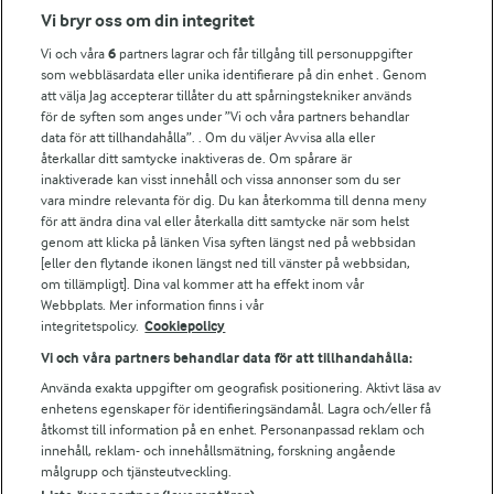
Fler Arlasajter
Vi bryr oss om din integritet
Vi och våra
6
partners lagrar och får tillgång till personuppgifter
För ägare
som webbläsardata eller unika identifierare på din enhet . Genom
att välja Jag accepterar tillåter du att spårningstekniker används
Arlas kundportal
för de syften som anges under ”Vi och våra partners behandlar
Arla.com
data för att tillhandahålla”. . Om du väljer Avvisa alla eller
Falbygdens Ost
återkallar ditt samtycke inaktiveras de. Om spårare är
Arla webbshop
inaktiverade kan visst innehåll och vissa annonser som du ser
vara mindre relevanta för dig. Du kan återkomma till denna meny
Bildbank
för att ändra dina val eller återkalla ditt samtycke när som helst
genom att klicka på länken Visa syften längst ned på webbsidan
[eller den flytande ikonen längst ned till vänster på webbsidan,
om tillämpligt]. Dina val kommer att ha effekt inom vår
Följ oss
Webbplats. Mer information finns i vår
integritetspolicy.
Cookiepolicy
Vi och våra partners behandlar data för att tillhandahålla:
Använda exakta uppgifter om geografisk positionering. Aktivt läsa av
enhetens egenskaper för identifieringsändamål. Lagra och/eller få
åtkomst till information på en enhet. Personanpassad reklam och
innehåll, reklam- och innehållsmätning, forskning angående
målgrupp och tjänsteutveckling.