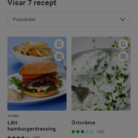
Visar
7
recept
Popularitet
10 MIN
Lätt
Örtcrème
hamburgerdressing
(32)
(36)