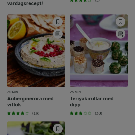
(5)
vardagsrecept!
20 MIN
25 MIN
Aubergineröra med
Teriyakirullar med
vitlök
dipp
(19)
(30)