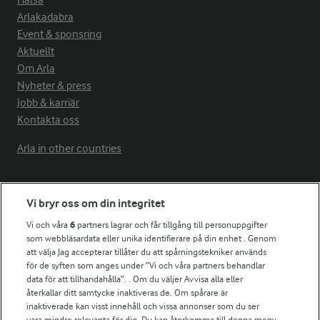
Hälsa
Arlakadabra
Event & sponsring
Aktuellt
Om Arla
Nyheter & press
Jobb & karriär
Kontakta oss
Arla in other countries
Fler Arlasajter
Vi bryr oss om din integritet
Vi och våra
6
partners lagrar och får tillgång till personuppgifter
För ägare
som webbläsardata eller unika identifierare på din enhet . Genom
att välja Jag accepterar tillåter du att spårningstekniker används
Arlas kundportal
för de syften som anges under ”Vi och våra partners behandlar
Arla.com
data för att tillhandahålla”. . Om du väljer Avvisa alla eller
Falbygdens Ost
återkallar ditt samtycke inaktiveras de. Om spårare är
Arla webbshop
inaktiverade kan visst innehåll och vissa annonser som du ser
vara mindre relevanta för dig. Du kan återkomma till denna meny