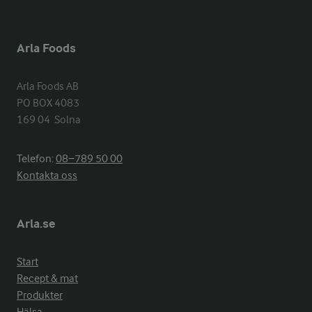
Arla Foods
Arla Foods AB

PO BOX 4083

169 04  Solna
Telefon:
08−789 50 00
Kontakta oss
Arla.se
Start
Recept & mat
Produkter