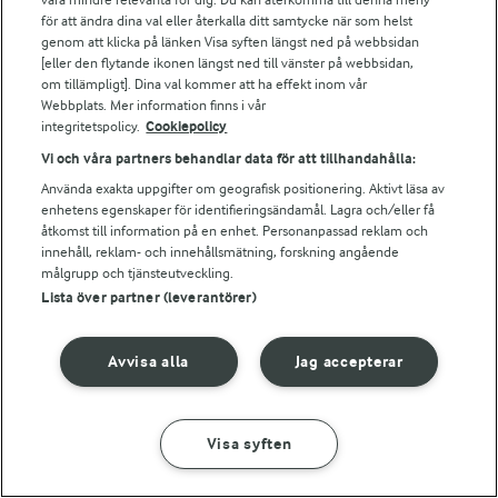
Bildbank
för att ändra dina val eller återkalla ditt samtycke när som helst
genom att klicka på länken Visa syften längst ned på webbsidan
[eller den flytande ikonen längst ned till vänster på webbsidan,
om tillämpligt]. Dina val kommer att ha effekt inom vår
Följ oss
Webbplats. Mer information finns i vår
integritetspolicy.
Cookiepolicy
Vi och våra partners behandlar data för att tillhandahålla:
Använda exakta uppgifter om geografisk positionering. Aktivt läsa av
enhetens egenskaper för identifieringsändamål. Lagra och/eller få
åtkomst till information på en enhet. Personanpassad reklam och
innehåll, reklam- och innehållsmätning, forskning angående
målgrupp och tjänsteutveckling.
Lista över partner (leverantörer)
© 2026 Arla Foods
Ändra cookie-inställningar
Avvisa alla
Jag accepterar
Integritetspolicy
Om cookies
Visa syften