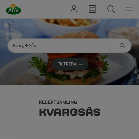
Sök på kategori eller ingrediens
Skriv in sökord för att få förslag
FILTRERA
RECEPTSAMLING
KVARGSÅS