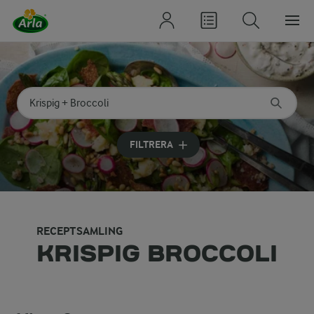
Sök på kategori eller ingrediens
Skriv in sökord för att få förslag
FILTRERA
RECEPTSAMLING
KRISPIG BROCCOLI