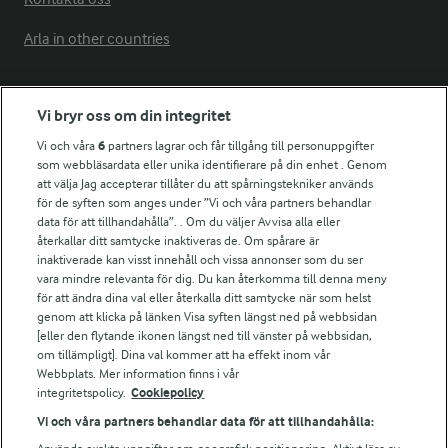
Arla in other countries
Fler Arlasajter
Vi bryr oss om din integritet
Vi och våra
6
partners lagrar och får tillgång till personuppgifter
För ägare
som webbläsardata eller unika identifierare på din enhet . Genom
att välja Jag accepterar tillåter du att spårningstekniker används
Arlas kundportal
för de syften som anges under ”Vi och våra partners behandlar
Arla.com
data för att tillhandahålla”. . Om du väljer Avvisa alla eller
Falbygdens Ost
återkallar ditt samtycke inaktiveras de. Om spårare är
Arla webbshop
inaktiverade kan visst innehåll och vissa annonser som du ser
vara mindre relevanta för dig. Du kan återkomma till denna meny
Bildbank
för att ändra dina val eller återkalla ditt samtycke när som helst
genom att klicka på länken Visa syften längst ned på webbsidan
[eller den flytande ikonen längst ned till vänster på webbsidan,
om tillämpligt]. Dina val kommer att ha effekt inom vår
Följ oss
Webbplats. Mer information finns i vår
integritetspolicy.
Cookiepolicy
Vi och våra partners behandlar data för att tillhandahålla: