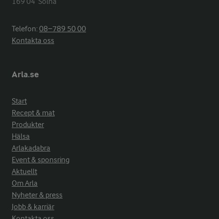
169 04  Solna
Telefon:
08−789 50 00
Kontakta oss
Arla.se
Start
Recept & mat
Produkter
Hälsa
Arlakadabra
Event & sponsring
Aktuellt
Om Arla
Nyheter & press
Jobb & karriär
Kontakta oss