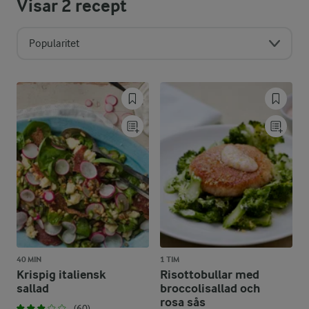
Visar
2
recept
Popularitet
40 MIN
1 TIM
Krispig italiensk
Risottobullar med
sallad
broccolisallad och
rosa sås
(60)