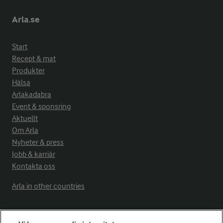
Arla.se
Start
Recept & mat
Produkter
Hälsa
Arlakadabra
Event & sponsring
Aktuellt
Om Arla
Nyheter & press
Jobb & karriär
Kontakta oss
Arla in other countries
Fler Arlasajter