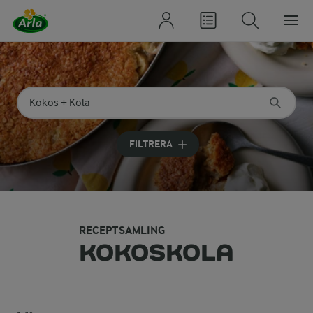
Sök på kategori eller ingrediens
Skriv in sökord för att få förslag
FILTRERA
RECEPTSAMLING
KOKOSKOLA