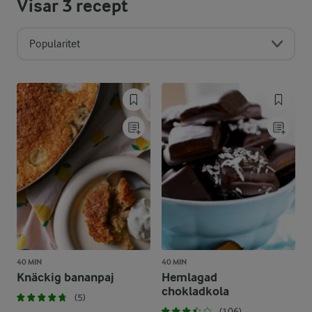
Visar
3
recept
Popularitet
40 MIN
40 MIN
Knäckig bananpaj
Hemlagad
chokladkola
(5)
(106)