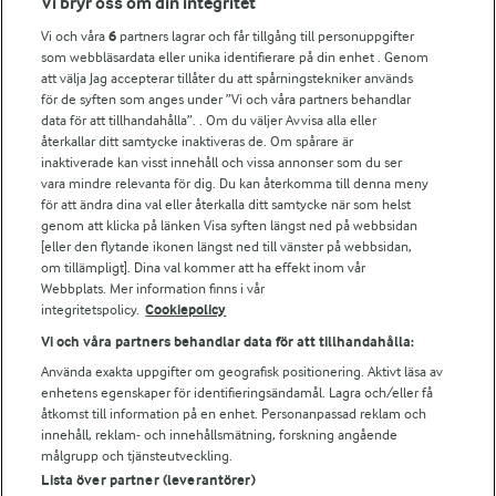
Vi bryr oss om din integritet
Vi och våra
6
partners lagrar och får tillgång till personuppgifter
För ägare
som webbläsardata eller unika identifierare på din enhet . Genom
att välja Jag accepterar tillåter du att spårningstekniker används
Arlas kundportal
för de syften som anges under ”Vi och våra partners behandlar
Arla.com
data för att tillhandahålla”. . Om du väljer Avvisa alla eller
Falbygdens Ost
återkallar ditt samtycke inaktiveras de. Om spårare är
Arla webbshop
inaktiverade kan visst innehåll och vissa annonser som du ser
vara mindre relevanta för dig. Du kan återkomma till denna meny
Bildbank
för att ändra dina val eller återkalla ditt samtycke när som helst
genom att klicka på länken Visa syften längst ned på webbsidan
[eller den flytande ikonen längst ned till vänster på webbsidan,
om tillämpligt]. Dina val kommer att ha effekt inom vår
Följ oss
Webbplats. Mer information finns i vår
integritetspolicy.
Cookiepolicy
Vi och våra partners behandlar data för att tillhandahålla:
Använda exakta uppgifter om geografisk positionering. Aktivt läsa av
enhetens egenskaper för identifieringsändamål. Lagra och/eller få
åtkomst till information på en enhet. Personanpassad reklam och
innehåll, reklam- och innehållsmätning, forskning angående
målgrupp och tjänsteutveckling.
Lista över partner (leverantörer)
© 2026 Arla Foods