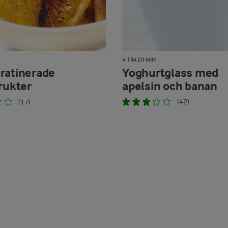
4 TIM 20 MIN
ratinerade
Yoghurtglass med
frukter
apelsin och banan
(17)
(42)