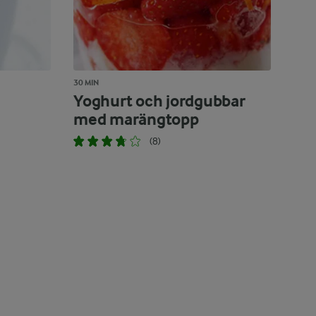
30 MIN
Yoghurt och jordgubbar
med marängtopp
(8)