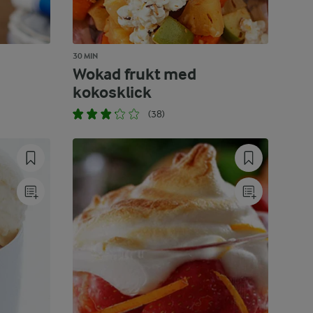
30 MIN
Wokad frukt med
kokosklick
(38)