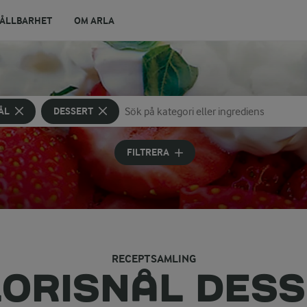
ÅLLBARHET
OM ARLA
ÅL
DESSERT
Sök på kategori eller ingrediens
Skriv in sökord för att få förslag
FILTRERA
RECEPTSAMLING
ORISNÅL DES