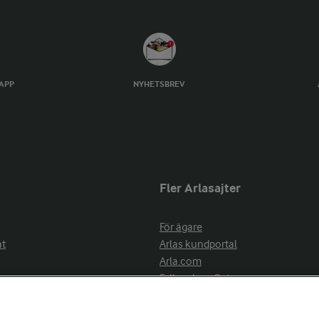
TAPP
NYHETSBREV
Fler Arlasajter
För ägare
at
Arlas kundportal
Arla.com
Falbygdens Ost
Arla webbshop
nsring
Bildbank