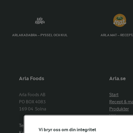
ARLAKADABRA – PYSSEL OCH KUL
ARLA MAT – RECEP
Arla Foods
Arla.se
Arla Foods AB

Start
PO BOX 4083

Recept & m
169 04  Solna
Produkter
Hälsa
Arlakadabra
Telefon:
08−789 50 00
Vi bryr oss om din integritet
Event & spo
Kontakta oss