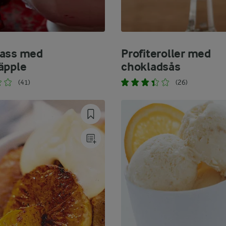
lass med
Profiteroller med
äpple
chokladsås
(41)
(26)