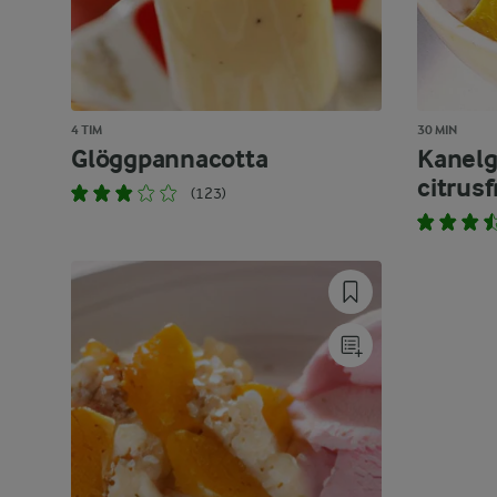
4 TIM
30 MIN
Glöggpannacotta
Kanelg
citrus
(123)