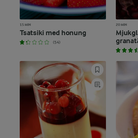
15 MIN
20 MIN
Tsatsiki med honung
Mjukg
granat
(54)