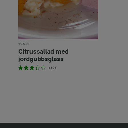
15 MIN
Citrussallad med
jordgubbsglass
(17)