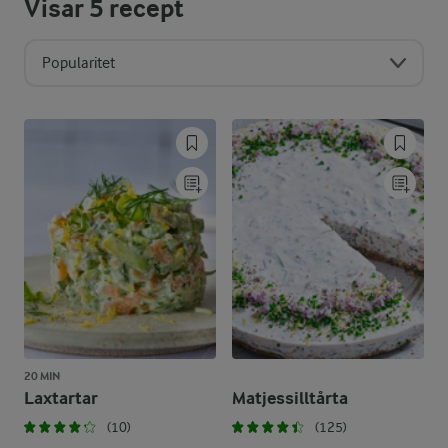
Visar
5
recept
Popularitet
20 MIN
Laxtartar
Matjessilltårta
(10)
(125)