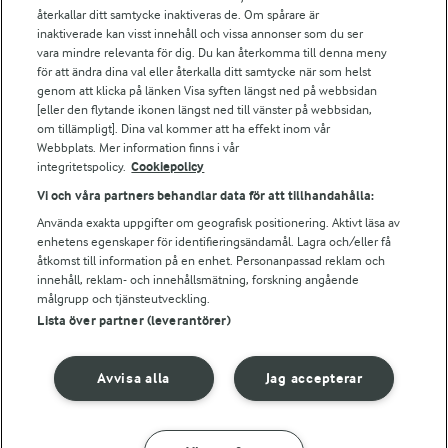
Falbygdens Ost
återkallar ditt samtycke inaktiveras de. Om spårare är
Arla webbshop
inaktiverade kan visst innehåll och vissa annonser som du ser
vara mindre relevanta för dig. Du kan återkomma till denna meny
Bildbank
för att ändra dina val eller återkalla ditt samtycke när som helst
genom att klicka på länken Visa syften längst ned på webbsidan
[eller den flytande ikonen längst ned till vänster på webbsidan,
om tillämpligt]. Dina val kommer att ha effekt inom vår
Följ oss
Webbplats. Mer information finns i vår
integritetspolicy.
Cookiepolicy
Vi och våra partners behandlar data för att tillhandahålla:
Använda exakta uppgifter om geografisk positionering. Aktivt läsa av
enhetens egenskaper för identifieringsändamål. Lagra och/eller få
åtkomst till information på en enhet. Personanpassad reklam och
innehåll, reklam- och innehållsmätning, forskning angående
målgrupp och tjänsteutveckling.
Lista över partner (leverantörer)
© 2026 Arla Foods
Ändra cookie-inställningar
Avvisa alla
Jag accepterar
Integritetspolicy
Om cookies