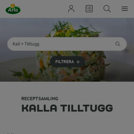
Sök på kategori eller ingrediens
Skriv in sökord för att få förslag
FILTRERA
RECEPTSAMLING
KALLA TILLTUGG