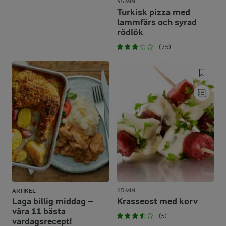
45 MIN
Turkisk pizza med
lammfärs och syrad
rödlök
(75)
15 MIN
ARTIKEL
Laga billig middag –
Krasseost med korv
våra 11 bästa
(5)
vardagsrecept!