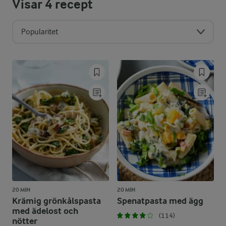
Visar
4
recept
Popularitet
20 MIN
20 MIN
Krämig grönkålspasta
Spenatpasta med ägg
med ädelost och
(114)
nötter