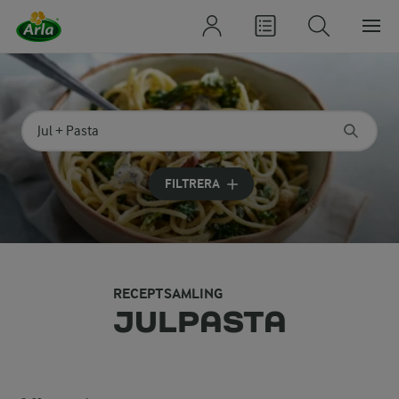
Sök på kategori eller ingrediens
Skriv in sökord för att få förslag
FILTRERA
RECEPTSAMLING
JULPASTA