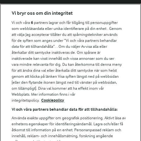
Fler Arlasajter
Vi bryr oss om din integritet
Vi och våra
6
partners lagrar och får tillgång till personuppgifter
För ägare
som webbläsardata eller unika identifierare på din enhet . Genom
att välja Jag accepterar tillåter du att spårningstekniker används
Arlas kundportal
för de syften som anges under ”Vi och våra partners behandlar
Arla.com
data för att tillhandahålla”. . Om du väljer Avvisa alla eller
Falbygdens Ost
återkallar ditt samtycke inaktiveras de. Om spårare är
Arla webbshop
inaktiverade kan visst innehåll och vissa annonser som du ser
vara mindre relevanta för dig. Du kan återkomma till denna meny
Bildbank
för att ändra dina val eller återkalla ditt samtycke när som helst
genom att klicka på länken Visa syften längst ned på webbsidan
[eller den flytande ikonen längst ned till vänster på webbsidan,
om tillämpligt]. Dina val kommer att ha effekt inom vår
Följ oss
Webbplats. Mer information finns i vår
integritetspolicy.
Cookiepolicy
Vi och våra partners behandlar data för att tillhandahålla:
Använda exakta uppgifter om geografisk positionering. Aktivt läsa av
enhetens egenskaper för identifieringsändamål. Lagra och/eller få
åtkomst till information på en enhet. Personanpassad reklam och
innehåll, reklam- och innehållsmätning, forskning angående