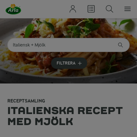
Sök på kategori eller ingrediens
Skriv in sökord för att få förslag
FILTRERA
RECEPTSAMLING
ITALIENSKA RECEPT
MED MJÖLK