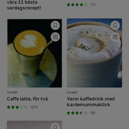
våra 11 bästa
(7)
vardagsrecept!
10 MIN
10 MIN
Caffe latte, för två
Varm kaffedrink med
kardemummaklick
(27)
(8)