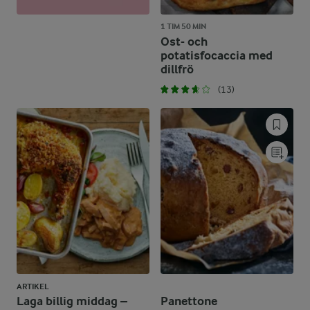
1 TIM 50 MIN
Ost- och
potatisfocaccia med
dillfrö
(13)
ARTIKEL
Laga billig middag –
Panettone