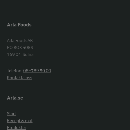
Arla Foods
Arla Foods AB

PO BOX 4083

169 04  Solna
Telefon:
08−789 50 00
Kontakta oss
Arla.se
Start
Recept & mat
Produkter