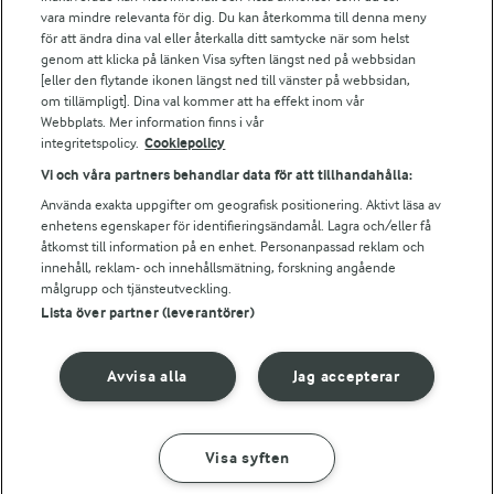
vara mindre relevanta för dig. Du kan återkomma till denna meny
Bildbank
för att ändra dina val eller återkalla ditt samtycke när som helst
genom att klicka på länken Visa syften längst ned på webbsidan
[eller den flytande ikonen längst ned till vänster på webbsidan,
om tillämpligt]. Dina val kommer att ha effekt inom vår
Följ oss
Webbplats. Mer information finns i vår
integritetspolicy.
Cookiepolicy
Vi och våra partners behandlar data för att tillhandahålla:
Använda exakta uppgifter om geografisk positionering. Aktivt läsa av
enhetens egenskaper för identifieringsändamål. Lagra och/eller få
åtkomst till information på en enhet. Personanpassad reklam och
innehåll, reklam- och innehållsmätning, forskning angående
målgrupp och tjänsteutveckling.
Lista över partner (leverantörer)
© 2026 Arla Foods
Ändra cookie-inställningar
Avvisa alla
Jag accepterar
Integritetspolicy
Om cookies
Visa syften