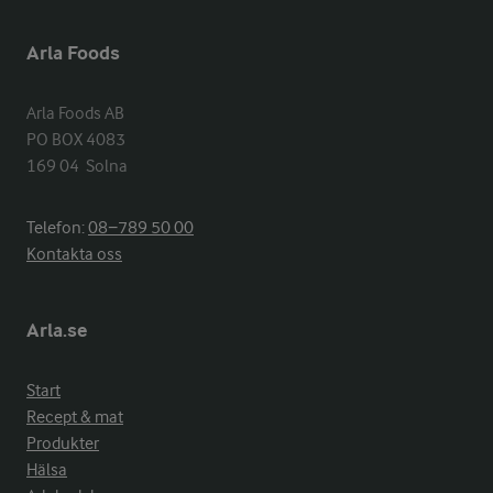
Arla Foods
Arla Foods AB

PO BOX 4083

169 04  Solna
Telefon:
08−789 50 00
Kontakta oss
Arla.se
Start
Recept & mat
Produkter
Hälsa