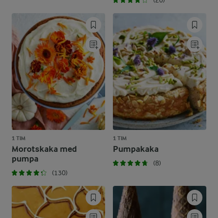
(20)
1 TIM
1 TIM
Morotskaka med
Pumpakaka
pumpa
(8)
(130)