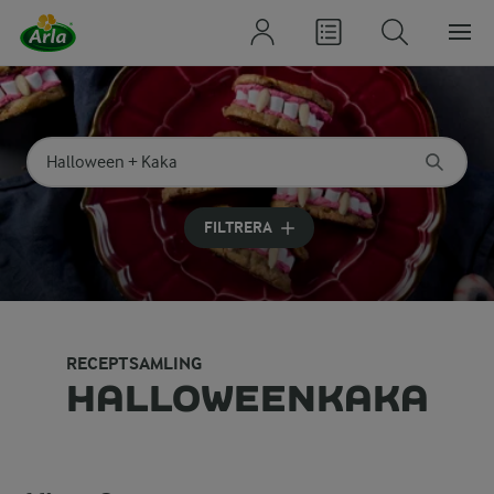
Sök på kategori eller ingrediens
Skriv in sökord för att få förslag
FILTRERA
RECEPTSAMLING
HALLOWEENKAKA