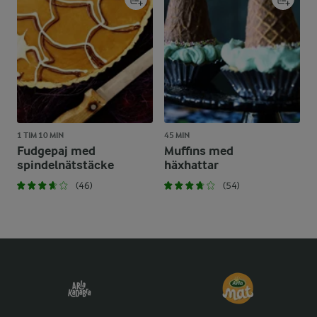
1 TIM 10 MIN
45 MIN
Fudgepaj med
Muffins med
spindelnätstäcke
häxhattar
(46)
(54)