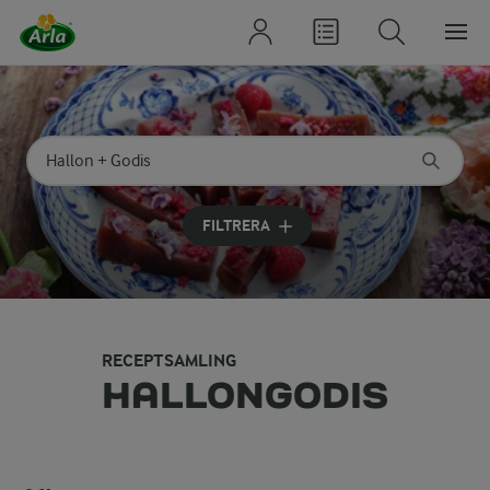
Sök på kategori eller ingrediens
Skriv in sökord för att få förslag
FILTRERA
RECEPTSAMLING
HALLONGODIS