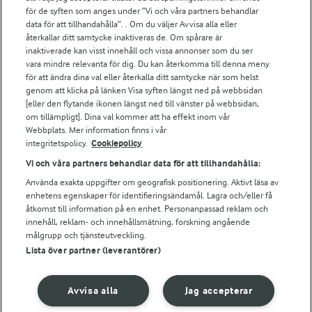
Arlas kundportal
för de syften som anges under ”Vi och våra partners behandlar
Arla.com
data för att tillhandahålla”. . Om du väljer Avvisa alla eller
Falbygdens Ost
återkallar ditt samtycke inaktiveras de. Om spårare är
Arla webbshop
inaktiverade kan visst innehåll och vissa annonser som du ser
vara mindre relevanta för dig. Du kan återkomma till denna meny
Bildbank
för att ändra dina val eller återkalla ditt samtycke när som helst
genom att klicka på länken Visa syften längst ned på webbsidan
[eller den flytande ikonen längst ned till vänster på webbsidan,
om tillämpligt]. Dina val kommer att ha effekt inom vår
Följ oss
Webbplats. Mer information finns i vår
integritetspolicy.
Cookiepolicy
Vi och våra partners behandlar data för att tillhandahålla:
Använda exakta uppgifter om geografisk positionering. Aktivt läsa av
enhetens egenskaper för identifieringsändamål. Lagra och/eller få
åtkomst till information på en enhet. Personanpassad reklam och
innehåll, reklam- och innehållsmätning, forskning angående
målgrupp och tjänsteutveckling.
Lista över partner (leverantörer)
© 2026 Arla Foods
Ändra cookie-inställningar
Avvisa alla
Jag accepterar
Integritetspolicy