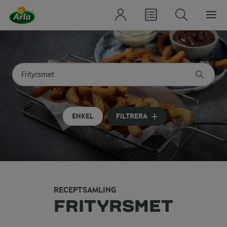
Sök på kategori eller ingrediens
Skriv in sökord för att få förslag
ENKEL
FILTRERA
RECEPTSAMLING
FRITYRSMET