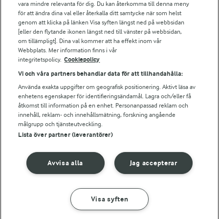
vara mindre relevanta för dig. Du kan återkomma till denna meny
Bildbank
för att ändra dina val eller återkalla ditt samtycke när som helst
genom att klicka på länken Visa syften längst ned på webbsidan
[eller den flytande ikonen längst ned till vänster på webbsidan,
om tillämpligt]. Dina val kommer att ha effekt inom vår
Följ oss
Webbplats. Mer information finns i vår
integritetspolicy.
Cookiepolicy
Vi och våra partners behandlar data för att tillhandahålla:
Använda exakta uppgifter om geografisk positionering. Aktivt läsa av
enhetens egenskaper för identifieringsändamål. Lagra och/eller få
åtkomst till information på en enhet. Personanpassad reklam och
innehåll, reklam- och innehållsmätning, forskning angående
målgrupp och tjänsteutveckling.
Lista över partner (leverantörer)
© 2026 Arla Foods
Ändra cookie-inställningar
Avvisa alla
Jag accepterar
Integritetspolicy
Om cookies
Visa syften