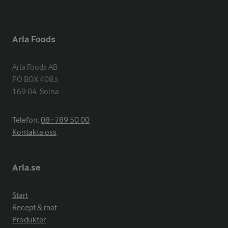
Arla Foods
Arla Foods AB

PO BOX 4083

169 04  Solna
Telefon:
08−789 50 00
Kontakta oss
Arla.se
Start
Recept & mat
Produkter