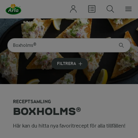
Sök på kategori eller ingrediens
Skriv in sökord för att få förslag
FILTRERA
RECEPTSAMLING
BOXHOLMS®
Här kan du hitta nya favoritrecept för alla tillfällen!