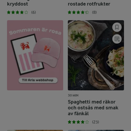
kryddost
rostade rotfrukter
(6)
(8)
30 MIN
Spaghetti med räkor
och ostsås med smak
av fänkål
(23)