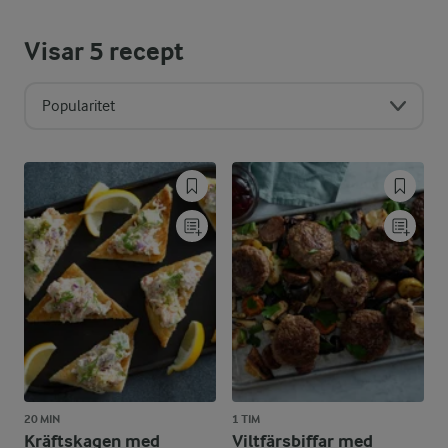
Visar
5
recept
Popularitet
20 MIN
1 TIM
Kräftskagen med
Viltfärsbiffar med