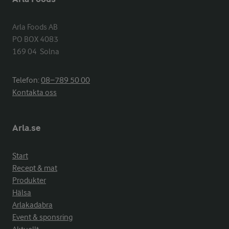
Arla Foods AB

PO BOX 4083

169 04  Solna
Telefon:
08−789 50 00
Kontakta oss
Arla.se
Start
Recept & mat
Produkter
Hälsa
Arlakadabra
Event & sponsring