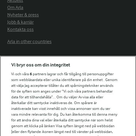
Aktuellt
Om Arla
Nyheter & press
Jobb & karriär
Kontakta oss
Arla in other countries
Fler Arlasajter
Vi bryr oss om din integritet
Vi och våra
6
partners lagrar och får tillgång till personuppgifter
För ägare
som webbläsardata eller unika identifierare på din enhet . Genom
att välja Jag accepterar tillåter du att spårningstekniker används
Arlas kundportal
för de syften som anges under ”Vi och våra partners behandlar
Arla.com
data för att tillhandahålla”. . Om du väljer Avvisa alla eller
Falbygdens Ost
återkallar ditt samtycke inaktiveras de. Om spårare är
Arla webbshop
inaktiverade kan visst innehåll och vissa annonser som du ser
vara mindre relevanta för dig. Du kan återkomma till denna meny
Bildbank
för att ändra dina val eller återkalla ditt samtycke när som helst
genom att klicka på länken Visa syften längst ned på webbsidan
[eller den flytande ikonen längst ned till vänster på webbsidan,