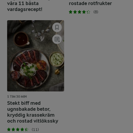
våra 11 bästa
rostade rotfrukter
vardagsrecept!
(8)
1 TIM 30 MIN
Stekt biff med
ugnsbakade betor,
kryddig krassekräm
och rostad vitlökssky
(11)