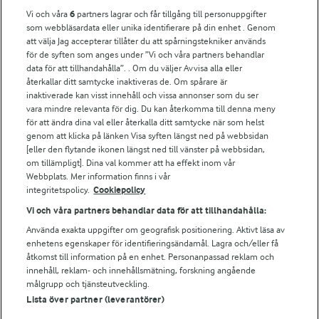
Vi och våra
6
partners lagrar och får tillgång till personuppgifter
För ägare
som webbläsardata eller unika identifierare på din enhet . Genom
att välja Jag accepterar tillåter du att spårningstekniker används
Arlas kundportal
för de syften som anges under ”Vi och våra partners behandlar
Arla.com
data för att tillhandahålla”. . Om du väljer Avvisa alla eller
Falbygdens Ost
återkallar ditt samtycke inaktiveras de. Om spårare är
Arla webbshop
inaktiverade kan visst innehåll och vissa annonser som du ser
vara mindre relevanta för dig. Du kan återkomma till denna meny
Bildbank
för att ändra dina val eller återkalla ditt samtycke när som helst
genom att klicka på länken Visa syften längst ned på webbsidan
[eller den flytande ikonen längst ned till vänster på webbsidan,
om tillämpligt]. Dina val kommer att ha effekt inom vår
Följ oss
Webbplats. Mer information finns i vår
integritetspolicy.
Cookiepolicy
Vi och våra partners behandlar data för att tillhandahålla:
Använda exakta uppgifter om geografisk positionering. Aktivt läsa av
enhetens egenskaper för identifieringsändamål. Lagra och/eller få
åtkomst till information på en enhet. Personanpassad reklam och
innehåll, reklam- och innehållsmätning, forskning angående
målgrupp och tjänsteutveckling.
Lista över partner (leverantörer)
© 2026 Arla Foods
Ändra cookie-inställningar