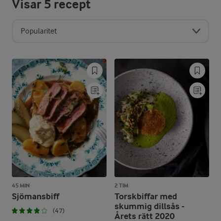
Visar
5
recept
Popularitet
45 MIN
2 TIM
Sjömansbiff
Torskbiffar med
skummig dillsås -
(47)
Årets rätt 2020