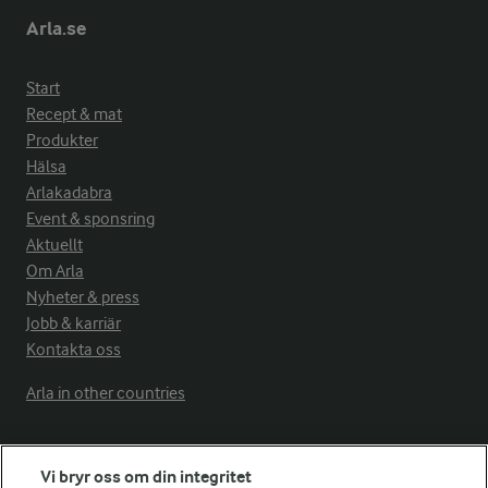
Arla.se
Start
Recept & mat
Produkter
Hälsa
Arlakadabra
Event & sponsring
Aktuellt
Om Arla
Nyheter & press
Jobb & karriär
Kontakta oss
Arla in other countries
Fler Arlasajter
Vi bryr oss om din integritet