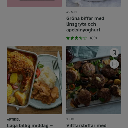
45 MIN
Gröna biffar med
linsgryta och
apelsinyoghurt
(69)
1 TIM
ARTIKEL
Laga billig middag –
Viltfärsbiffar med