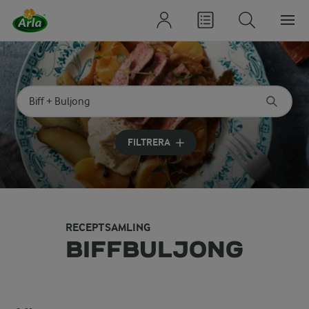
Sök på kategori eller ingrediens
Skriv in sökord för att få förslag
FILTRERA
RECEPTSAMLING
BIFFBULJONG