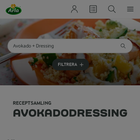
Sök på kategori eller ingrediens
Skriv in sökord för att få förslag
FILTRERA
RECEPTSAMLING
AVOKADODRESSING