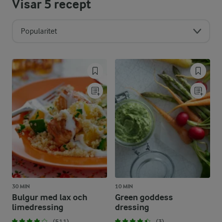
Visar
5
recept
Popularitet
30 MIN
10 MIN
Bulgur med lax och
Green goddess
limedressing
dressing
(511)
(3)