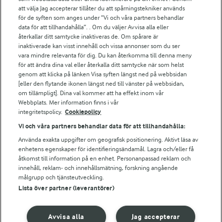
att välja Jag accepterar tillåter du att spårningstekniker används
Arlas kundportal
för de syften som anges under ”Vi och våra partners behandlar
Arla.com
data för att tillhandahålla”. . Om du väljer Avvisa alla eller
Falbygdens Ost
återkallar ditt samtycke inaktiveras de. Om spårare är
Arla webbshop
inaktiverade kan visst innehåll och vissa annonser som du ser
vara mindre relevanta för dig. Du kan återkomma till denna meny
Bildbank
för att ändra dina val eller återkalla ditt samtycke när som helst
genom att klicka på länken Visa syften längst ned på webbsidan
[eller den flytande ikonen längst ned till vänster på webbsidan,
om tillämpligt]. Dina val kommer att ha effekt inom vår
Följ oss
Webbplats. Mer information finns i vår
integritetspolicy.
Cookiepolicy
Vi och våra partners behandlar data för att tillhandahålla:
Använda exakta uppgifter om geografisk positionering. Aktivt läsa av
enhetens egenskaper för identifieringsändamål. Lagra och/eller få
åtkomst till information på en enhet. Personanpassad reklam och
innehåll, reklam- och innehållsmätning, forskning angående
målgrupp och tjänsteutveckling.
Lista över partner (leverantörer)
© 2026 Arla Foods
Ändra cookie-inställningar
Avvisa alla
Jag accepterar