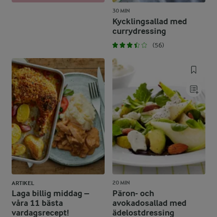
30 MIN
Kycklingsallad med
currydressing
(56)
20 MIN
ARTIKEL
Laga billig middag –
Päron- och
våra 11 bästa
avokadosallad med
vardagsrecept!
ädelostdressing