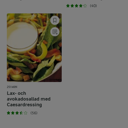
(40)
20 MIN
Lax- och
avokadosallad med
Caesardressing
(56)