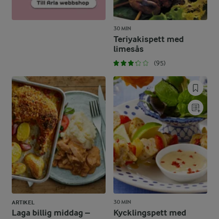
30 MIN
Teriyakispett med
limesås
(95)
30 MIN
ARTIKEL
Laga billig middag –
Kycklingspett med