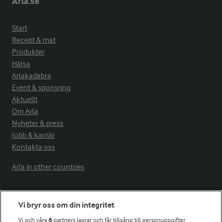
Arla.se
Start
Recept & mat
Produkter
Hälsa
Arlakadabra
Event & sponsring
Aktuellt
Om Arla
Nyheter & press
Jobb & karriär
Kontakta oss
Arla in other countries
Fler Arlasajter
Vi bryr oss om din integritet
Vi och våra
6
partners lagrar och får tillgång till personuppgifter