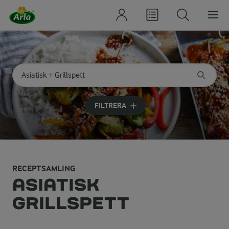
Sök på kategori eller ingrediens
Skriv in sökord för att få förslag
FILTRERA
RECEPTSAMLING
ASIATISK
GRILLSPETT