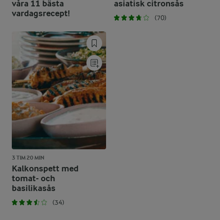
våra 11 bästa
asiatisk citronsås
vardagsrecept!
(70)
3 TIM 20 MIN
Kalkonspett med
tomat- och
basilikasås
(34)