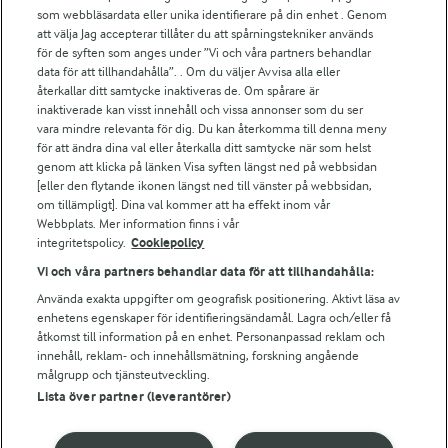
För ägare
som webbläsardata eller unika identifierare på din enhet . Genom
att välja Jag accepterar tillåter du att spårningstekniker används
Arlas kundportal
för de syften som anges under ”Vi och våra partners behandlar
Arla.com
data för att tillhandahålla”. . Om du väljer Avvisa alla eller
Falbygdens Ost
återkallar ditt samtycke inaktiveras de. Om spårare är
Arla webbshop
inaktiverade kan visst innehåll och vissa annonser som du ser
vara mindre relevanta för dig. Du kan återkomma till denna meny
Bildbank
för att ändra dina val eller återkalla ditt samtycke när som helst
genom att klicka på länken Visa syften längst ned på webbsidan
[eller den flytande ikonen längst ned till vänster på webbsidan,
om tillämpligt]. Dina val kommer att ha effekt inom vår
Följ oss
Webbplats. Mer information finns i vår
integritetspolicy.
Cookiepolicy
Vi och våra partners behandlar data för att tillhandahålla:
Använda exakta uppgifter om geografisk positionering. Aktivt läsa av
enhetens egenskaper för identifieringsändamål. Lagra och/eller få
åtkomst till information på en enhet. Personanpassad reklam och
innehåll, reklam- och innehållsmätning, forskning angående
målgrupp och tjänsteutveckling.
Lista över partner (leverantörer)
© 2026 Arla Foods
Ändra cookie-inställningar