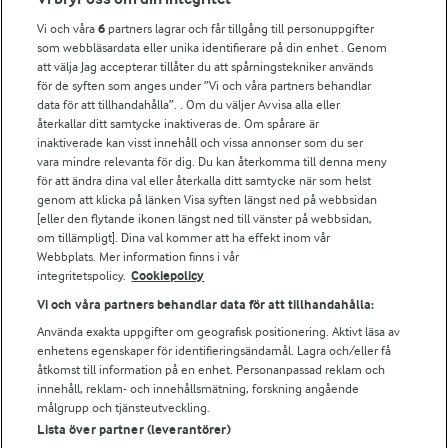
Vi och våra
6
partners lagrar och får tillgång till personuppgifter
För ägare
som webbläsardata eller unika identifierare på din enhet . Genom
att välja Jag accepterar tillåter du att spårningstekniker används
Arlas kundportal
för de syften som anges under ”Vi och våra partners behandlar
Arla.com
data för att tillhandahålla”. . Om du väljer Avvisa alla eller
Falbygdens Ost
återkallar ditt samtycke inaktiveras de. Om spårare är
Arla webbshop
inaktiverade kan visst innehåll och vissa annonser som du ser
vara mindre relevanta för dig. Du kan återkomma till denna meny
Bildbank
för att ändra dina val eller återkalla ditt samtycke när som helst
genom att klicka på länken Visa syften längst ned på webbsidan
[eller den flytande ikonen längst ned till vänster på webbsidan,
om tillämpligt]. Dina val kommer att ha effekt inom vår
Följ oss
Webbplats. Mer information finns i vår
integritetspolicy.
Cookiepolicy
Vi och våra partners behandlar data för att tillhandahålla:
Använda exakta uppgifter om geografisk positionering. Aktivt läsa av
enhetens egenskaper för identifieringsändamål. Lagra och/eller få
åtkomst till information på en enhet. Personanpassad reklam och
innehåll, reklam- och innehållsmätning, forskning angående
målgrupp och tjänsteutveckling.
Lista över partner (leverantörer)
© 2026 Arla Foods