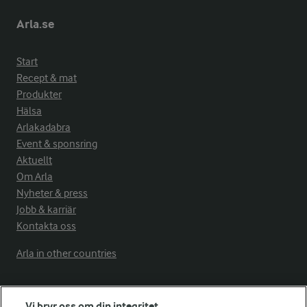
Arla.se
Start
Recept & mat
Produkter
Hälsa
Arlakadabra
Event & sponsring
Aktuellt
Om Arla
Nyheter & press
Jobb & karriär
Kontakta oss
Arla in other countries
Fler Arlasajter
Vi bryr oss om din integritet