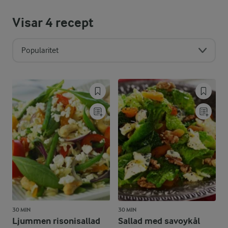
Visar
4
recept
Popularitet
30 MIN
30 MIN
Ljummen risonisallad
Sallad med savoykål