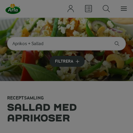
Sök på kategori eller ingrediens
Skriv in sökord för att få förslag
FILTRERA
RECEPTSAMLING
SALLAD MED
APRIKOSER