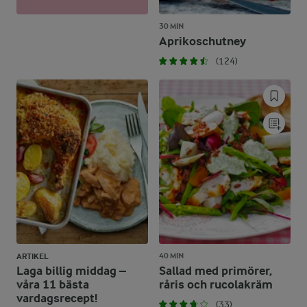
30 MIN
Aprikoschutney
(124)
40 MIN
ARTIKEL
Laga billig middag –
Sallad med primörer,
våra 11 bästa
råris och rucolakräm
vardagsrecept!
(33)