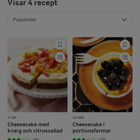
Visar
4
recept
Popularitet
4 TIM
45 MIN
Cheesecake med
Cheesecake i
kvarg och citrussallad
portionsformar
(8)
(49)