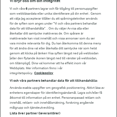
Vi bryr oss om din integritet
Vi och våra
6
partners lagrar och får tillgång till personuppgifter
För ägare
som webbläsardata eller unika identifierare på din enhet . Genom
att välja Jag accepterar tillåter du att spårningstekniker används
Arlas kundportal
för de syften som anges under ”Vi och våra partners behandlar
Arla.com
data för att tillhandahålla”. . Om du väljer Avvisa alla eller
Falbygdens Ost
återkallar ditt samtycke inaktiveras de. Om spårare är
Arla webbshop
inaktiverade kan visst innehåll och vissa annonser som du ser
vara mindre relevanta för dig. Du kan återkomma till denna meny
Bildbank
för att ändra dina val eller återkalla ditt samtycke när som helst
genom att klicka på länken Visa syften längst ned på webbsidan
[eller den flytande ikonen längst ned till vänster på webbsidan,
om tillämpligt]. Dina val kommer att ha effekt inom vår
Följ oss
Webbplats. Mer information finns i vår
integritetspolicy.
Cookiepolicy
Vi och våra partners behandlar data för att tillhandahålla:
Använda exakta uppgifter om geografisk positionering. Aktivt läsa av
enhetens egenskaper för identifieringsändamål. Lagra och/eller få
åtkomst till information på en enhet. Personanpassad reklam och
innehåll, reklam- och innehållsmätning, forskning angående
målgrupp och tjänsteutveckling.
Lista över partner (leverantörer)
© 2026 Arla Foods