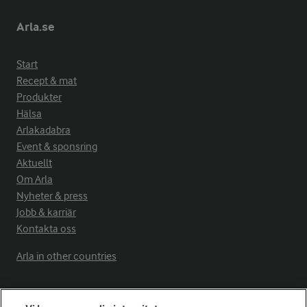
Arla.se
Start
Recept & mat
Produkter
Hälsa
Arlakadabra
Event & sponsring
Aktuellt
Om Arla
Nyheter & press
Jobb & karriär
Kontakta oss
Arla in other countries
Fler Arlasajter