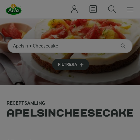
Sök på kategori eller ingrediens
Skriv in sökord för att få förslag
FILTRERA
RECEPTSAMLING
APELSINCHEESECAKE