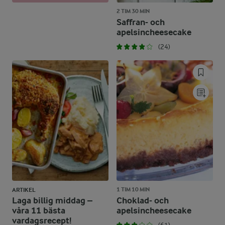
2 TIM 30 MIN
Saffran- och
apelsincheesecake
(24)
1 TIM 10 MIN
ARTIKEL
Laga billig middag –
Choklad- och
våra 11 bästa
apelsincheesecake
vardagsrecept!