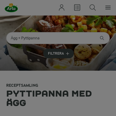
Sök på kategori eller ingrediens
Skriv in sökord för att få förslag
FILTRERA
RECEPTSAMLING
PYTTIPANNA MED
ÄGG