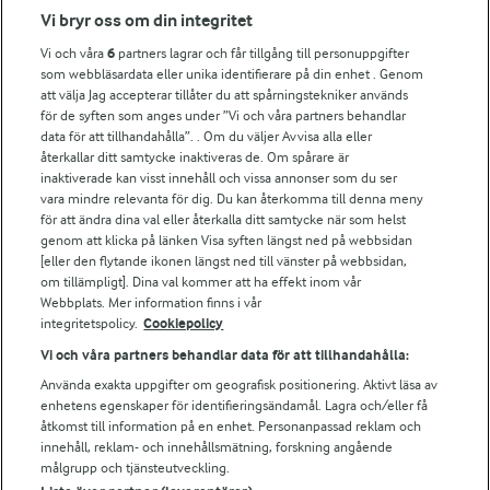
Fler Arlasajter
Vi bryr oss om din integritet
Vi och våra
6
partners lagrar och får tillgång till personuppgifter
För ägare
som webbläsardata eller unika identifierare på din enhet . Genom
att välja Jag accepterar tillåter du att spårningstekniker används
Arlas kundportal
för de syften som anges under ”Vi och våra partners behandlar
Arla.com
data för att tillhandahålla”. . Om du väljer Avvisa alla eller
Falbygdens Ost
återkallar ditt samtycke inaktiveras de. Om spårare är
Arla webbshop
inaktiverade kan visst innehåll och vissa annonser som du ser
vara mindre relevanta för dig. Du kan återkomma till denna meny
Bildbank
för att ändra dina val eller återkalla ditt samtycke när som helst
genom att klicka på länken Visa syften längst ned på webbsidan
[eller den flytande ikonen längst ned till vänster på webbsidan,
om tillämpligt]. Dina val kommer att ha effekt inom vår
Följ oss
Webbplats. Mer information finns i vår
integritetspolicy.
Cookiepolicy
Vi och våra partners behandlar data för att tillhandahålla:
Använda exakta uppgifter om geografisk positionering. Aktivt läsa av
enhetens egenskaper för identifieringsändamål. Lagra och/eller få
åtkomst till information på en enhet. Personanpassad reklam och
innehåll, reklam- och innehållsmätning, forskning angående
målgrupp och tjänsteutveckling.