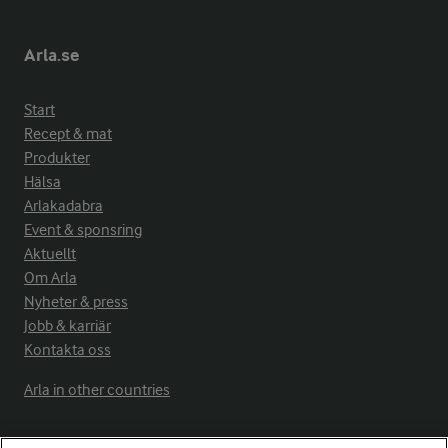
Arla.se
Start
Recept & mat
Produkter
Hälsa
Arlakadabra
Event & sponsring
Aktuellt
Om Arla
Nyheter & press
Jobb & karriär
Kontakta oss
Arla in other countries