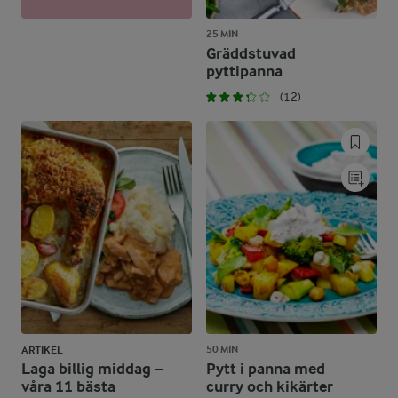
25 MIN
Gräddstuvad
pyttipanna
(12)
50 MIN
ARTIKEL
Laga billig middag –
Pytt i panna med
våra 11 bästa
curry och kikärter