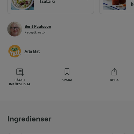
Tzatziki
k
Berit Paulsson
Receptkreatör
Arla Mat
LÄGG I
SPARA
DELA
INKÖPSLISTA
Ingredienser