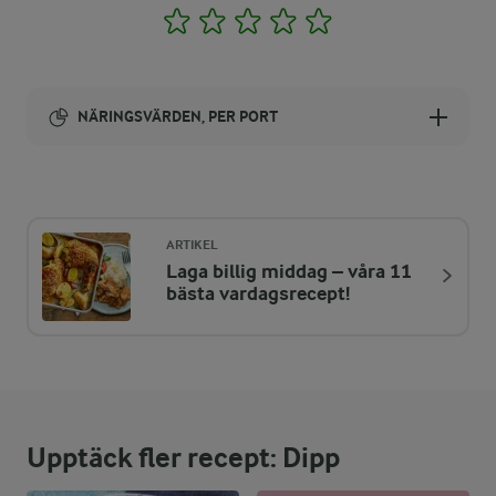
1
2
3
4
5
NÄRINGSVÄRDEN, PER PORT
Energi:
60 kcal
ARTIKEL
Laga billig middag – våra 11
ENERGIDISTRIBUTION %
NÄRINGSVÄRDEN PER PORT
bästa vardagsrecept!
-
0,2 g
Fiber:
11,5 %
1,7 g
Protein:
Upptäck fler recept: Dipp
73,6 %
5 g
Fett: