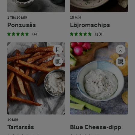
1 TIM 10 MIN
15 MIN
Ponzusås
Löjromschips
(4)
(18)
10 MIN
Tartarsås
Blue Cheese-dipp