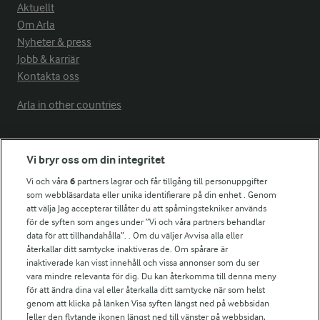
Aktuellt
Om Arla
Nyheter & press
Jobb & karriär
Kontakta oss
Arla in other countries
Fler Arlasajter
Vi bryr oss om din integritet
Vi och våra
6
partners lagrar och får tillgång till personuppgifter
För ägare
som webbläsardata eller unika identifierare på din enhet . Genom
att välja Jag accepterar tillåter du att spårningstekniker används
Arlas kundportal
för de syften som anges under ”Vi och våra partners behandlar
Arla.com
data för att tillhandahålla”. . Om du väljer Avvisa alla eller
Falbygdens Ost
återkallar ditt samtycke inaktiveras de. Om spårare är
Arla webbshop
inaktiverade kan visst innehåll och vissa annonser som du ser
vara mindre relevanta för dig. Du kan återkomma till denna meny
Bildbank
för att ändra dina val eller återkalla ditt samtycke när som helst
genom att klicka på länken Visa syften längst ned på webbsidan
[eller den flytande ikonen längst ned till vänster på webbsidan,