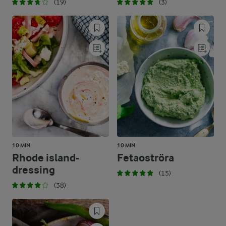
(19)
(3)
10 MIN
10 MIN
Rhode island-
Fetaoströra
dressing
(15)
(38)