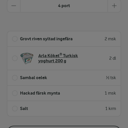
4 port
Grovt riven syltad ingefära
2 msk
Arla Köket® Turkisk
2 dl
yoghurt 200 g
Sambal oelek
½ tsk
Hackad färsk mynta
1 msk
Salt
1 krm