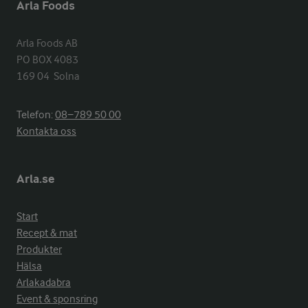
Arla Foods
Arla Foods AB

PO BOX 4083

169 04  Solna
Telefon:
08−789 50 00
Kontakta oss
Arla.se
Start
Recept & mat
Produkter
Hälsa
Arlakadabra
Event & sponsring