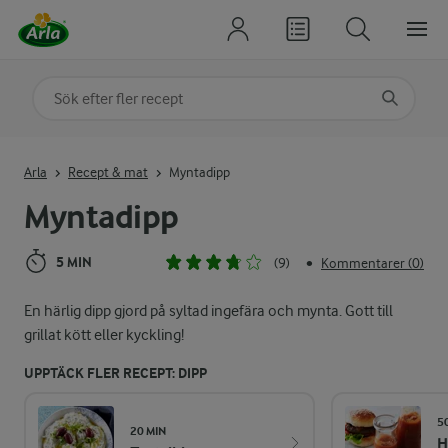
Sök på kategori eller ingrediens
Skriv in sökord för att få förslag
Arla
Recept & mat
Myntadipp
Myntadipp
5 MIN
(9)
Kommentarer (0)
•
En härlig dipp gjord på syltad ingefära och mynta. Gott till
grillat kött eller kyckling!
UPPTÄCK FLER RECEPT: DIPP
5
20 MIN
H