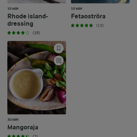
10 MIN
10 MIN
Rhode island-
Fetaoströra
dressing
(15)
(38)
30 MIN
Mangoraja
(7)