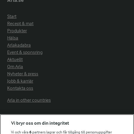
Arla.se
Start
Recept & mat
Produkter
Hälsa
Arlakadabra
Event & sponsring
Aktuellt
Om Arla
Nyheter & press
Jobb & karriär
Kontakta oss
Arla in other countries
Fler Arlasajter
Vi bryr oss om din integritet
Vi och våra
6
partners lagrar och får tillgång till personuppgifter