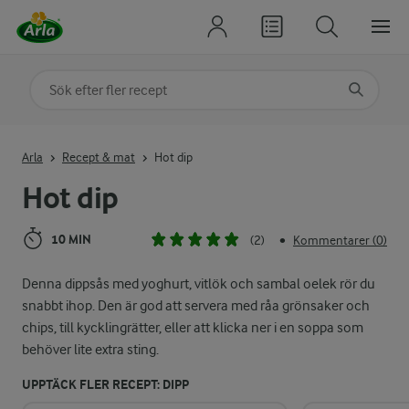
Sök på kategori eller ingrediens
Skriv in sökord för att få förslag
Arla
Recept & mat
Hot dip
Hot dip
10 MIN
(2)
Kommentarer (0)
•
Denna dippsås med yoghurt, vitlök och sambal oelek rör du
snabbt ihop. Den är god att servera med råa grönsaker och
chips, till kycklingrätter, eller att klicka ner i en soppa som
behöver lite extra sting.
UPPTÄCK FLER RECEPT: DIPP