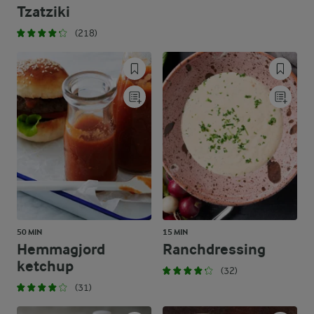
Tzatziki
(218)
50 MIN
15 MIN
Hemmagjord
Ranchdressing
ketchup
(32)
(31)