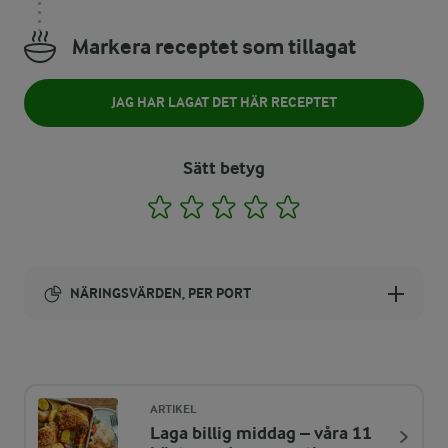
Markera receptet som tillagat
JAG HAR LAGAT DET HÄR RECEPTET
Sätt betyg
1
2
3
4
5
NÄRINGSVÄRDEN, PER PORT
Energi:
64 kcal
ARTIKEL
Laga billig middag – våra 11
ENERGIDISTRIBUTION %
NÄRINGSVÄRDEN PER PORT