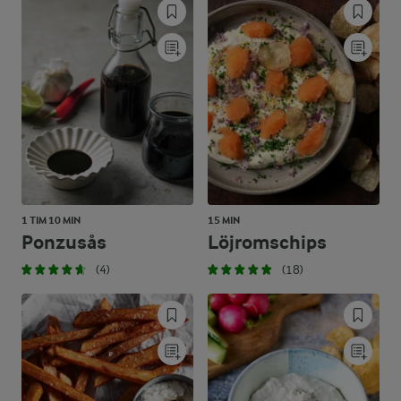
1 TIM 10 MIN
15 MIN
Ponzusås
Löjromschips
(4)
(18)