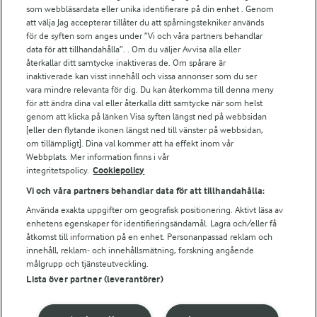
För ägare
som webbläsardata eller unika identifierare på din enhet . Genom
att välja Jag accepterar tillåter du att spårningstekniker används
Arlas kundportal
för de syften som anges under ”Vi och våra partners behandlar
Arla.com
data för att tillhandahålla”. . Om du väljer Avvisa alla eller
Falbygdens Ost
återkallar ditt samtycke inaktiveras de. Om spårare är
Arla webbshop
inaktiverade kan visst innehåll och vissa annonser som du ser
vara mindre relevanta för dig. Du kan återkomma till denna meny
Bildbank
för att ändra dina val eller återkalla ditt samtycke när som helst
genom att klicka på länken Visa syften längst ned på webbsidan
[eller den flytande ikonen längst ned till vänster på webbsidan,
om tillämpligt]. Dina val kommer att ha effekt inom vår
Följ oss
Webbplats. Mer information finns i vår
integritetspolicy.
Cookiepolicy
Vi och våra partners behandlar data för att tillhandahålla:
Använda exakta uppgifter om geografisk positionering. Aktivt läsa av
enhetens egenskaper för identifieringsändamål. Lagra och/eller få
åtkomst till information på en enhet. Personanpassad reklam och
innehåll, reklam- och innehållsmätning, forskning angående
målgrupp och tjänsteutveckling.
Lista över partner (leverantörer)
© 2026 Arla Foods
Ändra cookie-inställningar