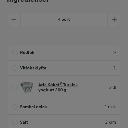
4 port
Rödlök
½
Vitlöksklyfta
1
Arla Köket® Turkisk
2 dl
yoghurt 200 g
Sambal oelek
1 msk
Salt
2 krm