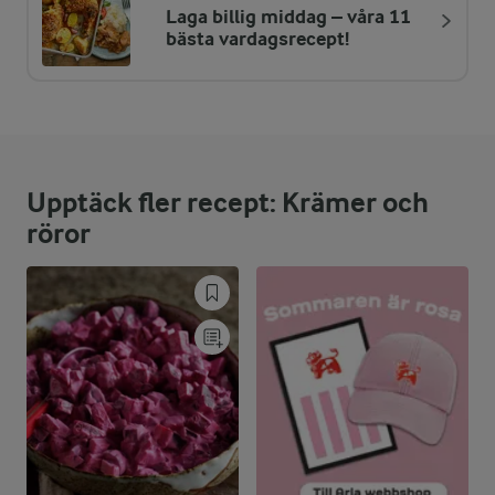
Laga billig middag – våra 11
ENERGIDISTRIBUTION %
NÄRINGSVÄRDEN PER PORT
bästa vardagsrecept!
-
3,6 g
Fiber:
35,1 %
15,8 g
Protein:
Upptäck fler recept: Krämer och
44,5 %
9,2 g
Fett:
röror
20,4 %
9,2 g
Kolhydrater: