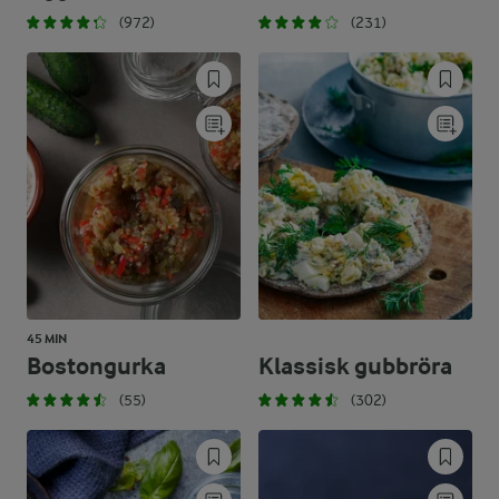
(972)
(231)
45 MIN
Bostongurka
Klassisk gubbröra
(55)
(302)