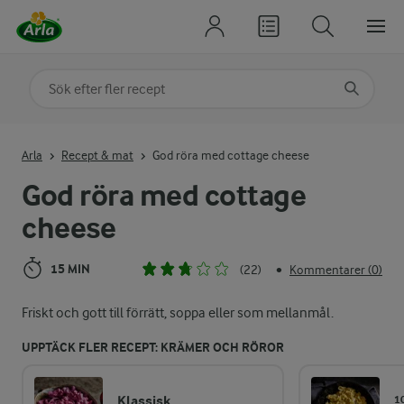
Sök på kategori eller ingrediens
Skriv in sökord för att få förslag
Arla
Recept & mat
God röra med cottage cheese
God röra med cottage
cheese
15 MIN
(22)
Kommentarer (0)
•
Friskt och gott till förrätt, soppa eller som mellanmål.
UPPTÄCK FLER RECEPT: KRÄMER OCH RÖROR
Klassisk
1