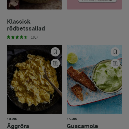
Klassisk
rödbetssallad
(38)
10 MIN
15 MIN
Äggröra
Guacamole