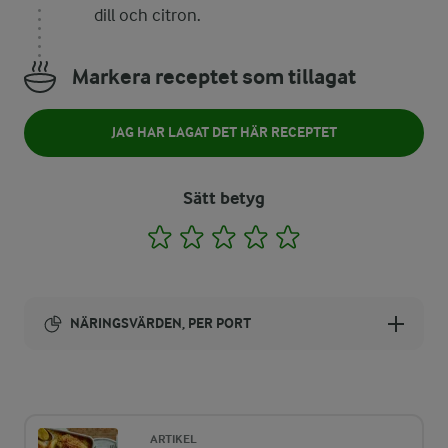
dill och citron.
Markera receptet som tillagat
JAG HAR LAGAT DET HÄR RECEPTET
Sätt betyg
1
2
3
4
5
NÄRINGSVÄRDEN, PER PORT
Energi:
183 kcal
ARTIKEL