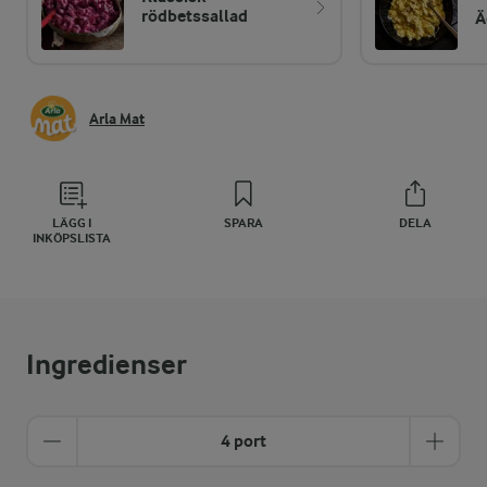
rödbetssallad
Ä
Arla Mat
LÄGG I
SPARA
DELA
INKÖPSLISTA
Ingredienser
4 port