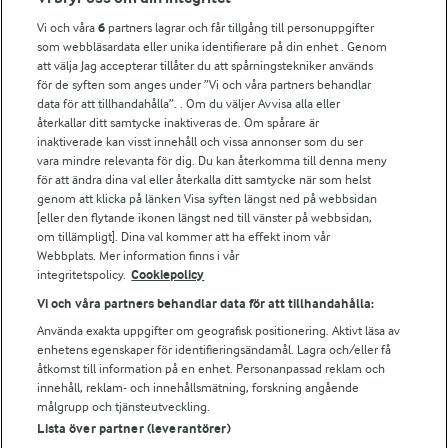
Vi och våra
6
partners lagrar och får tillgång till personuppgifter
För ägare
som webbläsardata eller unika identifierare på din enhet . Genom
att välja Jag accepterar tillåter du att spårningstekniker används
Arlas kundportal
för de syften som anges under ”Vi och våra partners behandlar
Arla.com
data för att tillhandahålla”. . Om du väljer Avvisa alla eller
Falbygdens Ost
återkallar ditt samtycke inaktiveras de. Om spårare är
Arla webbshop
inaktiverade kan visst innehåll och vissa annonser som du ser
vara mindre relevanta för dig. Du kan återkomma till denna meny
Bildbank
för att ändra dina val eller återkalla ditt samtycke när som helst
genom att klicka på länken Visa syften längst ned på webbsidan
[eller den flytande ikonen längst ned till vänster på webbsidan,
om tillämpligt]. Dina val kommer att ha effekt inom vår
Följ oss
Webbplats. Mer information finns i vår
integritetspolicy.
Cookiepolicy
Vi och våra partners behandlar data för att tillhandahålla:
Använda exakta uppgifter om geografisk positionering. Aktivt läsa av
enhetens egenskaper för identifieringsändamål. Lagra och/eller få
åtkomst till information på en enhet. Personanpassad reklam och
innehåll, reklam- och innehållsmätning, forskning angående
målgrupp och tjänsteutveckling.
Lista över partner (leverantörer)
© 2026 Arla Foods