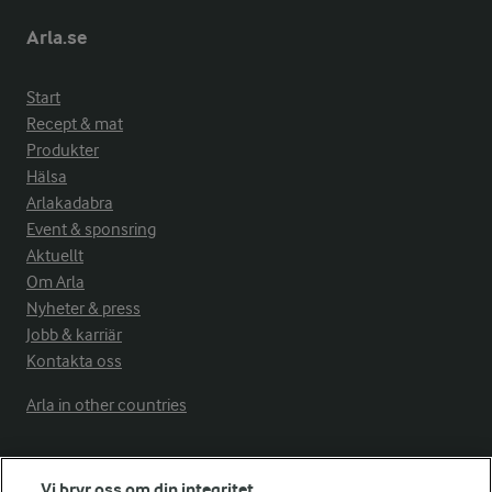
Arla.se
Start
Recept & mat
Produkter
Hälsa
Arlakadabra
Event & sponsring
Aktuellt
Om Arla
Nyheter & press
Jobb & karriär
Kontakta oss
Arla in other countries
Fler Arlasajter
Vi bryr oss om din integritet