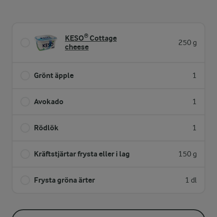
KESO® Cottage
250 g
cheese
Grönt äpple
1
Avokado
1
Rödlök
1
Kräftstjärtar frysta eller i lag
150 g
Frysta gröna ärter
1 dl