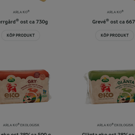
ARLA KO®
ARLA KO®
rrgård® ost ca 730g
Grevé® ost ca 66
KÖP PRODUKT
KÖP PRODUKT
ARLA KO® EKOLOGISK
ARLA KO® EKOLOGISK
 eko ost 28% ca 500 g
Glänta eko ost 28% ca