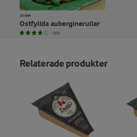
30 MIN
Ostfyllda auberginerullar
(39)
Relaterade produkter