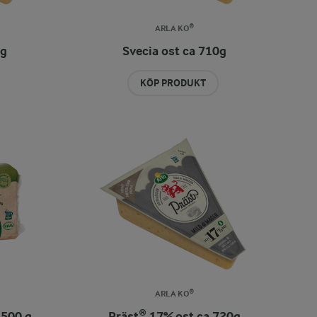
ARLA KO®
7g
Svecia ost ca 710g
KÖP PRODUKT
ARLA KO®
 500 g
Präst® 17% ost ca 720g