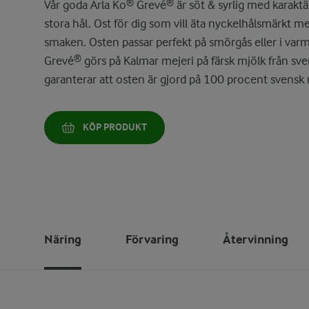
Vår goda Arla Ko® Grevé® är söt & syrlig med karaktä
stora hål. Ost för dig som vill äta nyckelhålsmärkt m
smaken. Osten passar perfekt på smörgås eller i varm
Grevé® görs på Kalmar mejeri på färsk mjölk från sv
garanterar att osten är gjord på 100 procent svensk 
KÖP PRODUKT
Näring
Förvaring
Återvinning