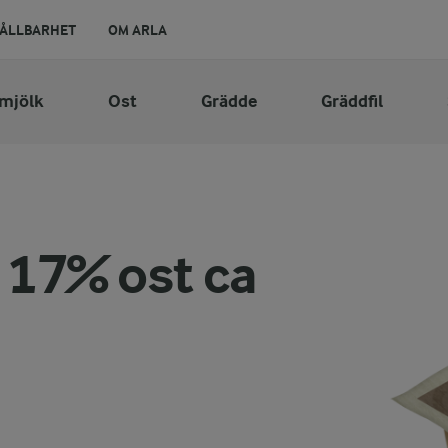
ÅLLBARHET
OM ARLA
lmjölk
Ost
Grädde
Gräddfil
 17% ost ca