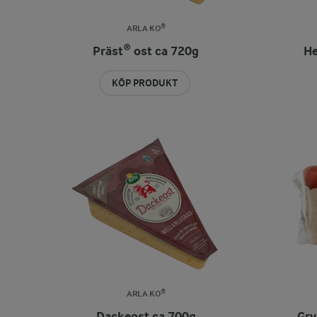
ARLA KO®
Präst® ost ca 720g
He
KÖP PRODUKT
ARLA KO®
Dackeost ca 700g
Gry