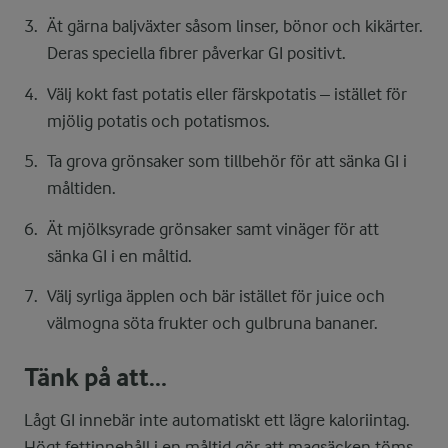
Ät gärna baljväxter såsom linser, bönor och kikärter.
Deras speciella fibrer påverkar GI positivt.
Välj kokt fast potatis eller färskpotatis – istället för
mjölig potatis och potatismos.
Ta grova grönsaker som tillbehör för att sänka GI i
måltiden.
Ät mjölksyrade grönsaker samt vinäger för att
sänka GI i en måltid.
Välj syrliga äpplen och bär istället för juice och
välmogna söta frukter och gulbruna bananer.
Tänk på att…
Lågt GI innebär inte automatiskt ett lägre kaloriintag.
Högt fettinnehåll i en måltid gör att magsäcken töms