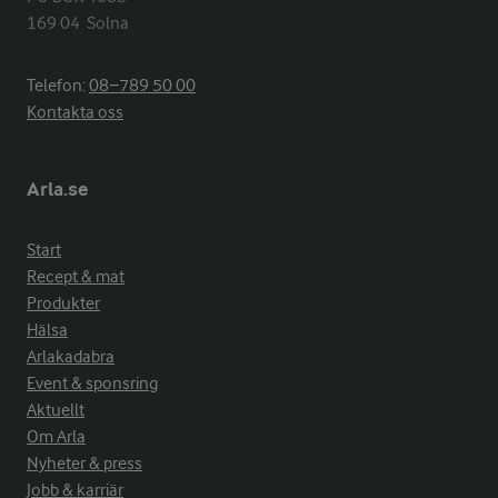
169 04  Solna
Telefon:
08−789 50 00
Kontakta oss
Arla.se
Start
Recept & mat
Produkter
Hälsa
Arlakadabra
Event & sponsring
Aktuellt
Om Arla
Nyheter & press
Jobb & karriär