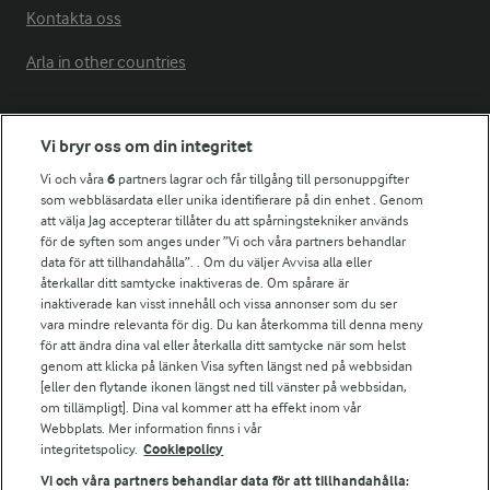
Kontakta oss
Arla in other countries
Fler Arlasajter
Vi bryr oss om din integritet
Vi och våra
6
partners lagrar och får tillgång till personuppgifter
För ägare
som webbläsardata eller unika identifierare på din enhet . Genom
att välja Jag accepterar tillåter du att spårningstekniker används
Arlas kundportal
för de syften som anges under ”Vi och våra partners behandlar
Arla.com
data för att tillhandahålla”. . Om du väljer Avvisa alla eller
Falbygdens Ost
återkallar ditt samtycke inaktiveras de. Om spårare är
Arla webbshop
inaktiverade kan visst innehåll och vissa annonser som du ser
vara mindre relevanta för dig. Du kan återkomma till denna meny
Bildbank
för att ändra dina val eller återkalla ditt samtycke när som helst
genom att klicka på länken Visa syften längst ned på webbsidan
[eller den flytande ikonen längst ned till vänster på webbsidan,
om tillämpligt]. Dina val kommer att ha effekt inom vår
Följ oss
Webbplats. Mer information finns i vår
integritetspolicy.
Cookiepolicy
Vi och våra partners behandlar data för att tillhandahålla: