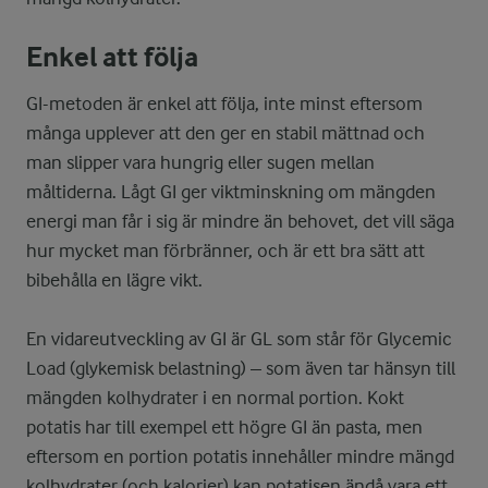
Enkel att följa
GI-metoden är enkel att följa, inte minst eftersom
många upplever att den ger en stabil mättnad och
man slipper vara hungrig eller sugen mellan
måltiderna. Lågt GI ger viktminskning om mängden
energi man får i sig är mindre än behovet, det vill säga
hur mycket man förbränner, och är ett bra sätt att
bibehålla en lägre vikt.
En vidareutveckling av GI är GL som står för Glycemic
Load (glykemisk belastning) – som även tar hänsyn till
mängden kolhydrater i en normal portion. Kokt
potatis har till exempel ett högre GI än pasta, men
eftersom en portion potatis innehåller mindre mängd
kolhydrater (och kalorier) kan potatisen ändå vara ett