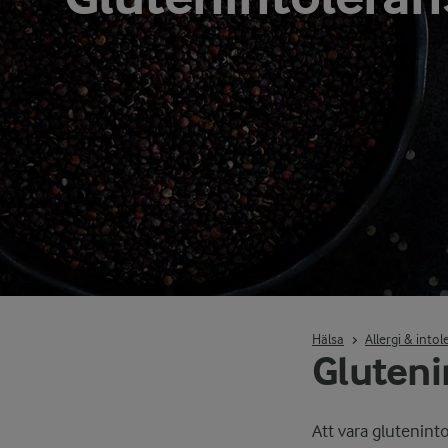
Hälsa
Allergi & into
Gluteni
Att vara glutenint