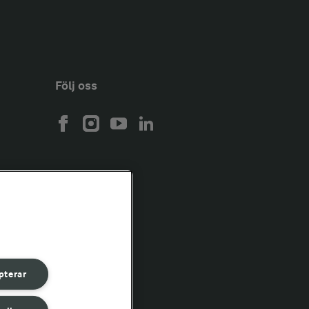
Följ oss
pterar