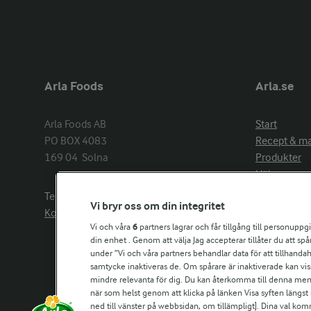
Arla Foods
Arla.se
Arla Foods AB

Start
PO BOX 4083

Recept & m
169 04  Solna
Produkter
Hälsa
Arlakadabra
Telefon:
08−789 50 00
Vi bryr oss om din integritet
Event & spo
Kontakta oss
Aktuellt
Vi och våra
6
partners lagrar och får tillgång till personuppg
din enhet . Genom att välja Jag accepterar tillåter du att s
Om Arla
under ”Vi och våra partners behandlar data för att tillhandahål
Nyheter & p
samtycke inaktiveras de. Om spårare är inaktiverade kan vis
Jobb & karri
mindre relevanta för dig. Du kan återkomma till denna meny f
Kontakta os
när som helst genom att klicka på länken Visa syften längst
ned till vänster på webbsidan, om tillämpligt]. Dina val ko