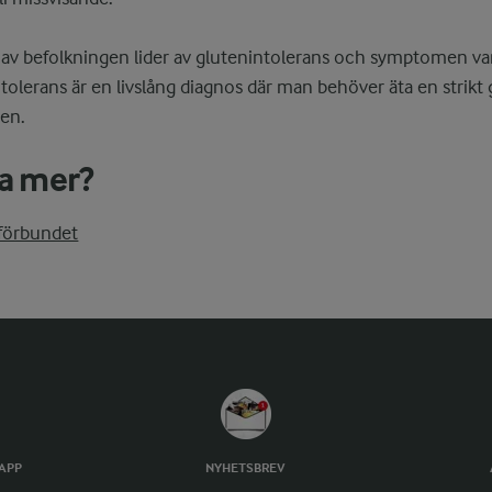
av befolkningen lider av glutenintolerans och symptomen var
tolerans är en livslång diagnos där man behöver äta en strikt g
men.
ta mer?
iförbundet
TAPP
NYHETSBREV