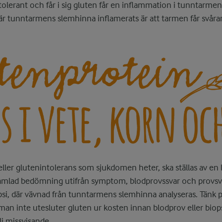
tolerant och får i sig gluten får en inflammation i tunntarme
 tunntarmens slemhinna inflamerats är att tarmen får svårare
eller glutenintolerans som sjukdomen heter, ska ställas av en
samlad bedömning utifrån symptom, blodprovssvar och provsv
si, där vävnad från tunntarmens slemhinna analyseras. Tänk på
 man inte utesluter gluten ur kosten innan blodprov eller biop
li missvisande.