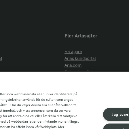
Fler Arlasajter
För ägare
at
Arlas kundportal
Arla.com
Falbygdens Ost
Arla webbshop
nsring
Bildbank
ifter som webbläsardata eller unika identifierare på
pårningstekniker används för de syften som anges
la”. . Om du väljer Avvisa alla eller återkallar ditt
ress
st innehåll och vissa annonser som du ser vara
är
Jag acce
ör att ändra dina val eller återkalla ditt samtycke
s
 ned på webbsidan [eller den flytande ikonen längst
mmer att ha effekt inom vår Webbplats. Mer