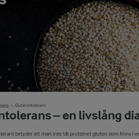
lerans
Glutenintolerans
ntolerans – en livslång d
olerant betyder att man inte tål proteinet gluten som finns i v