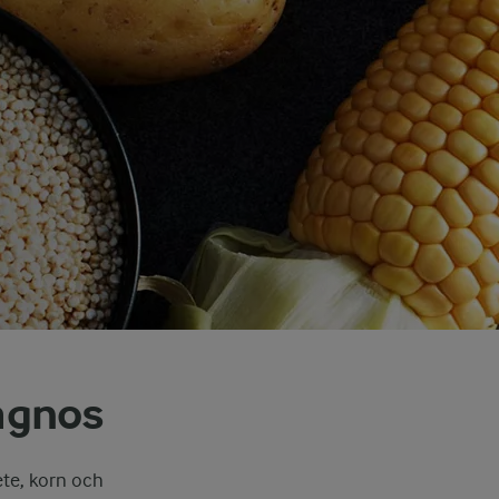
iagnos
ete, korn och