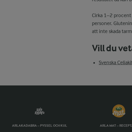
Cirka 1–2 procent 
personer. Glutenin
att inte skada tar
Vill du ve
Svenska Celiak
ARLAKADABRA – PYSSEL OCH KUL
ARLA MAT – RECEP