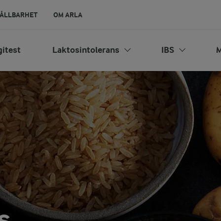
ÅLLBARHET
OM ARLA
gitest
Laktosintolerans
IBS
M
s