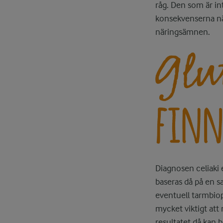
råg. Den som är in
konsekvenserna när
näringsämnen.
Diagnosen celiaki 
baseras då på en 
eventuell tarmbiop
mycket viktigt att
resultatet då kan b