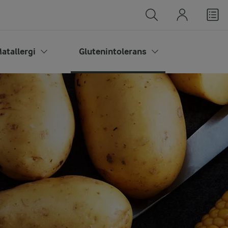
atallergi
Glutenintolerans